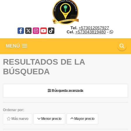
Tel.
+573012057927
Facebook
X
Instagram
YouTube
TikTok
Cel.
+573043819480
-
MENÚ
RESULTADOS DE LA
BÚSQUEDA
Búsqueda avanzada
Ordenar por:
Más nuevo
Menor precio
Mayor precio