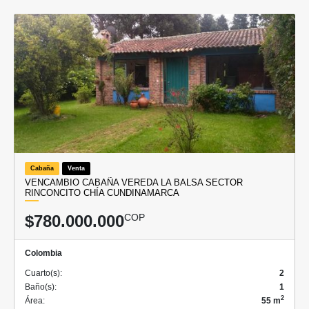
Cabaña
Venta
VENCAMBIO CABAÑA VEREDA LA BALSA SECTOR
RINCONCITO CHÍA CUNDINAMARCA
$780.000.000
COP
Colombia
Cuarto(s):
2
Baño(s):
1
2
Área:
55 m