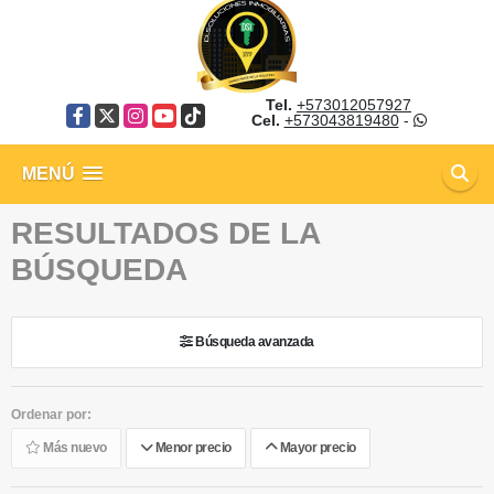
Tel.
+573012057927
Facebook
X
Instagram
YouTube
TikTok
Cel.
+573043819480
-
MENÚ
RESULTADOS DE LA
BÚSQUEDA
Búsqueda avanzada
Ordenar por:
Más nuevo
Menor precio
Mayor precio