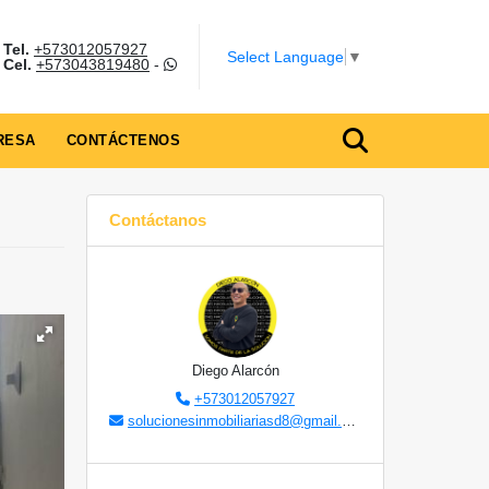
Tel.
+573012057927
Select Language
▼
Cel.
+573043819480
-
RESA
CONTÁCTENOS
Contáctanos
Diego Alarcón
+573012057927
solucionesinmobiliariasd8@gmail.com