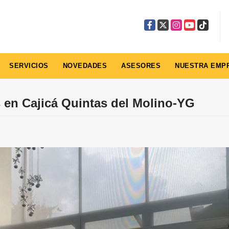
Facebook
X
Instagram
YouTube
TikTok
SERVICIOS
NOVEDADES
ASESORES
NUESTRA EMP
 en Cajicá Quintas del Molino-YG