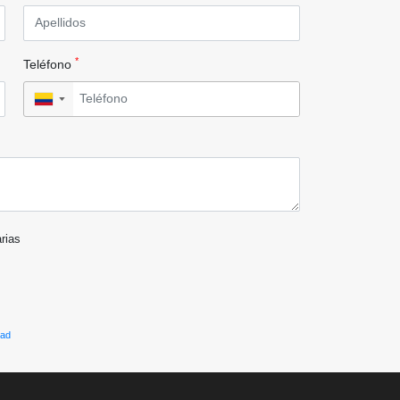
*
Teléfono
▼
arias
dad