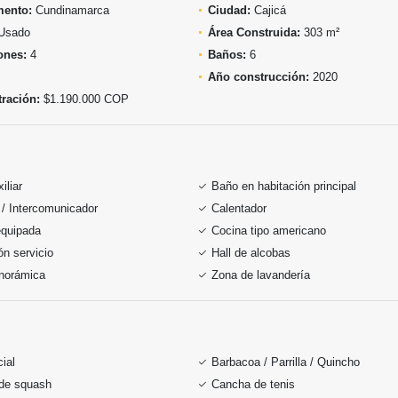
mento:
Cundinamarca
Ciudad:
Cajicá
Usado
Área Construida:
303 m²
ones:
4
Baños:
6
Año construcción:
2020
ración:
$1.190.000 COP
iliar
Baño en habitación principal
 / Intercomunicador
Calentador
equipada
Cocina tipo americano
ón servicio
Hall de alcobas
anorámica
Zona de lavandería
ial
Barbacoa / Parrilla / Quincho
de squash
Cancha de tenis