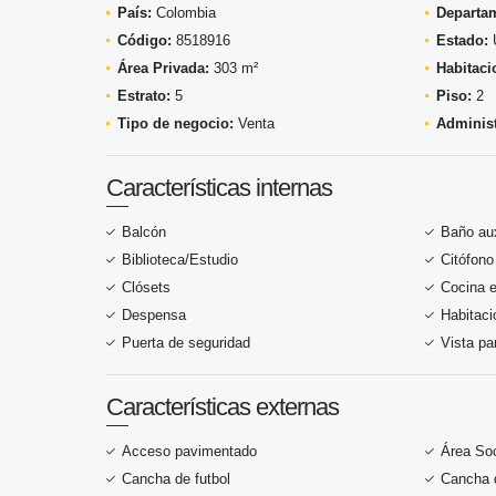
País:
Colombia
Departa
Código:
8518916
Estado:
Área Privada:
303 m²
Habitaci
Estrato:
5
Piso:
2
Tipo de negocio:
Venta
Administ
Características internas
Balcón
Baño aux
Biblioteca/Estudio
Citófono
Clósets
Cocina 
Despensa
Habitaci
Puerta de seguridad
Vista p
Características externas
Acceso pavimentado
Área Soc
Cancha de futbol
Cancha 