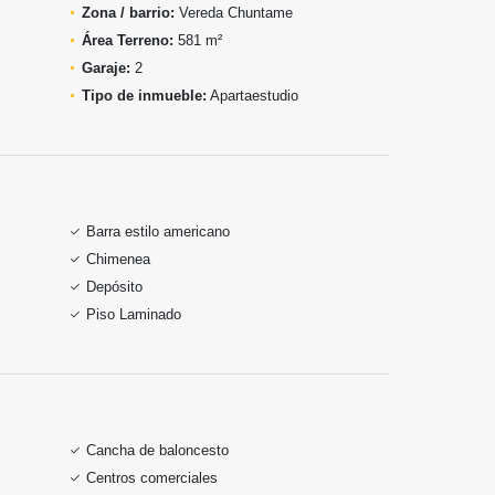
Zona / barrio:
Vereda Chuntame
Área Terreno:
581 m²
Garaje:
2
Tipo de inmueble:
Apartaestudio
Barra estilo americano
Chimenea
Depósito
Piso Laminado
Cancha de baloncesto
Centros comerciales