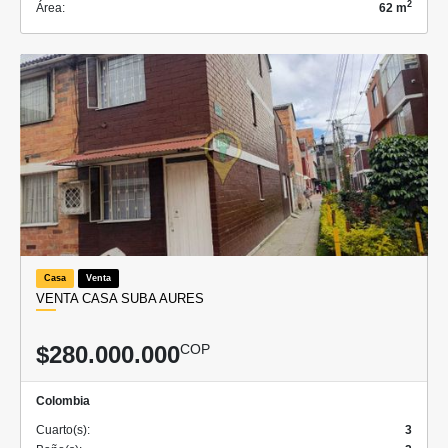
2
Área:
62 m
Casa
Venta
VENTA CASA SUBA AURES
$280.000.000
COP
Colombia
Cuarto(s):
3