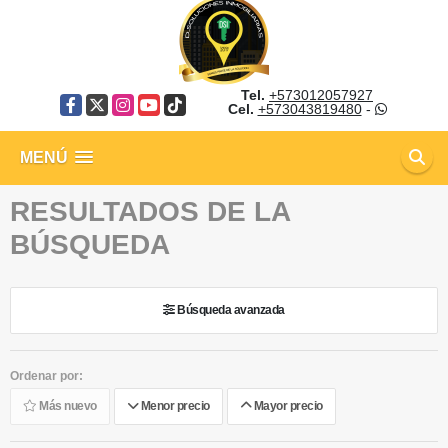
Tel.
+573012057927
Facebook
X
Instagram
YouTube
TikTok
Cel.
+573043819480
-
MENÚ
RESULTADOS DE LA
BÚSQUEDA
Búsqueda avanzada
Ordenar por:
Más nuevo
Menor precio
Mayor precio