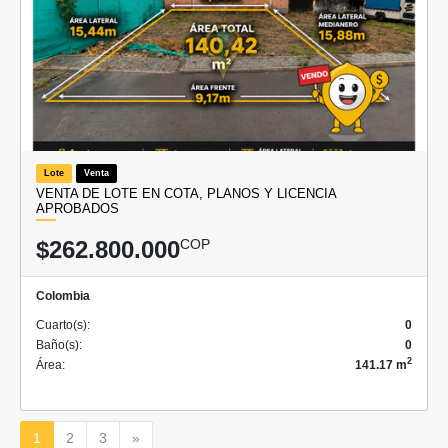
Lote
Venta
VENTA DE LOTE EN COTA, PLANOS Y LICENCIA
APROBADOS
$262.800.000
COP
Colombia
Cuarto(s):
0
Baño(s):
0
2
Área:
141.17 m
Siguiente
1
2
3
»