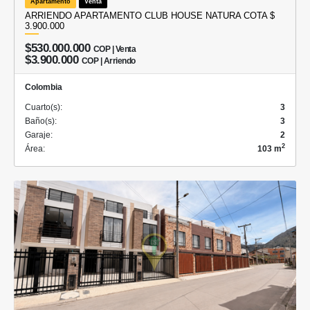
Apartamento
Venta
ARRIENDO APARTAMENTO CLUB HOUSE NATURA COTA $
3.900.000
$530.000.000
COP | Venta
$3.900.000
COP | Arriendo
Colombia
Cuarto(s):
3
Baño(s):
3
Garaje:
2
2
Área:
103 m