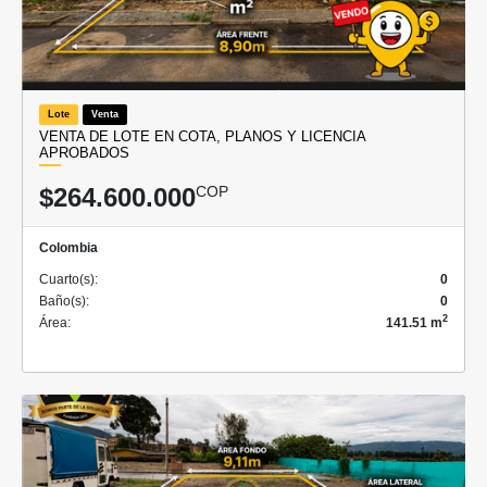
Lote
Venta
VENTA DE LOTE EN COTA, PLANOS Y LICENCIA
APROBADOS
$264.600.000
COP
Colombia
Cuarto(s):
0
Baño(s):
0
2
Área:
141.51 m