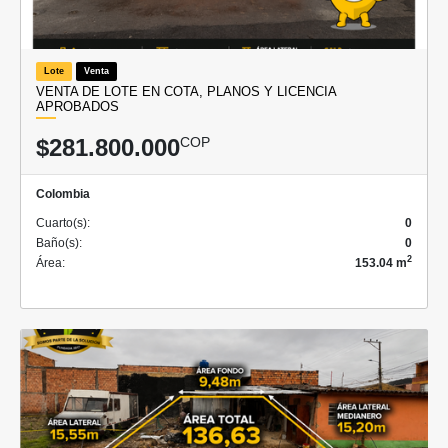
Lote
Venta
VENTA DE LOTE EN COTA, PLANOS Y LICENCIA
APROBADOS
$281.800.000
COP
Colombia
Cuarto(s):
0
Baño(s):
0
2
Área:
153.04 m