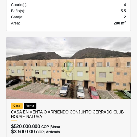
Cuarto(s):
4
Baño(s):
5.5
Garaje:
2
2
Área:
280 m
Casa
Venta
CASA EN VENTA O ARRIENDO CONJUNTO CERRADO CLUB
HOUSE NATURA
$520.000.000
COP | Venta
$3.500.000
COP | Arriendo