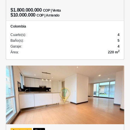
$1.800.000.000
COP | Venta
$10.000.000
COP | Arriendo
Colombia
Cuarto(s):
4
Baño(s):
5
Garaje:
4
2
Área:
220 m