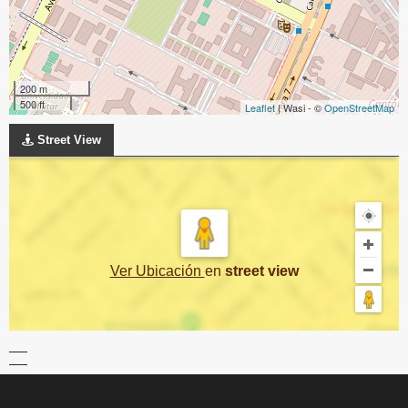
200 m
500 ft
Leaflet
| Wasi - ©
OpenStreetMap
Street View
Ver Ubicación
en
street view