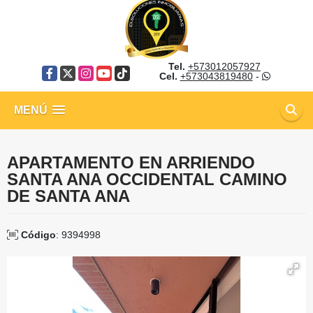
Tel.
+573012057927
Facebook
X
Instagram
YouTube
TikTok
Cel.
+573043819480
-
MENÚ
APARTAMENTO EN ARRIENDO
SANTA ANA OCCIDENTAL CAMINO
DE SANTA ANA
Código
: 9394998