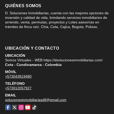
QUIÉNES SOMOS
D. Soluciones Inmobiliarias, cuenta con las mejores opciones de
inversión y calidad de vida, brindando servicios inmobiliarios de
arriendo, venta, permutas, proyectos y Lotes asesorías en
trámites de finca raíz. Chia, Cota, Cajica, Bogota, Polizas,
UBICACIÓN Y CONTACTO
UBICACIÓN
Somos Virtuales - WEB https://dsolucionesinmobiliarias.com/
Cota - Cundinamarca - Colombia
MÓVIL
+573043819480
TELÉFONO
+573012057927
EMAIL
solucionesinmobiliariasd8@gmail.com
Facebook
X
Instagram
YouTube
TikTok