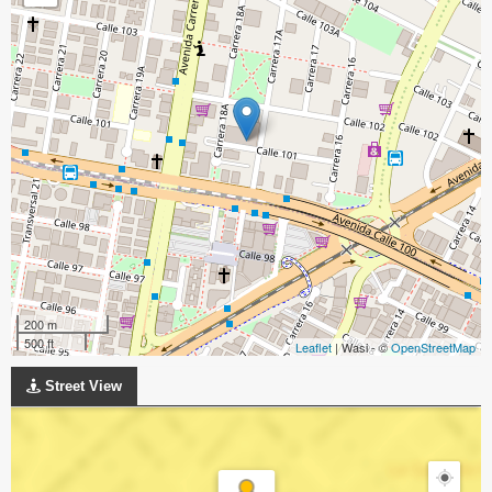
200 m
500 ft
Leaflet
| Wasi - ©
OpenStreetMap
Street View