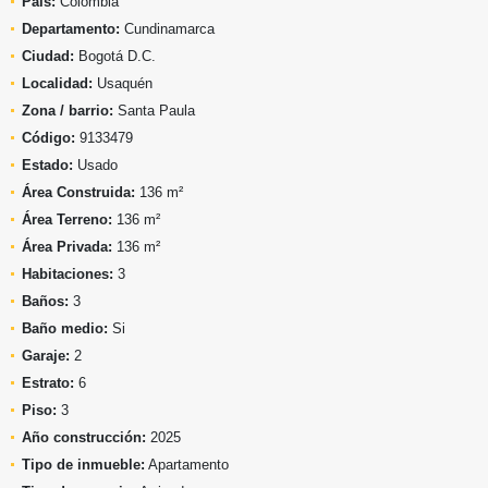
País:
Colombia
Departamento:
Cundinamarca
Ciudad:
Bogotá D.C.
Localidad:
Usaquén
Zona / barrio:
Santa Paula
Código:
9133479
Estado:
Usado
Área Construida:
136 m²
Área Terreno:
136 m²
Área Privada:
136 m²
Habitaciones:
3
Baños:
3
Baño medio:
Si
Garaje:
2
Estrato:
6
Piso:
3
Año construcción:
2025
Tipo de inmueble:
Apartamento