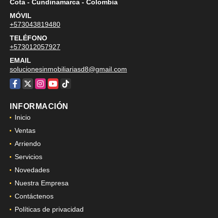
Cota - Cundinamarca - Colombia
MÓVIL
+573043819480
TELÉFONO
+573012057927
EMAIL
solucionesinmobiliariasd8@gmail.com
Facebook
X
Instagram
YouTube
TikTok
INFORMACIÓN
Inicio
Ventas
Arriendo
Servicios
Novedades
Nuestra Empresa
Contáctenos
Políticas de privacidad