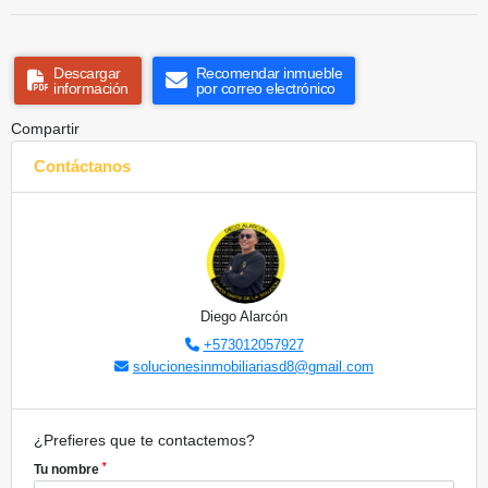
Descargar
Recomendar inmueble
información
por correo electrónico
Compartir
Contáctanos
Diego Alarcón
+573012057927
solucionesinmobiliariasd8@gmail.com
¿Prefieres que te contactemos?
*
Tu nombre