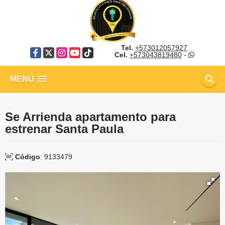
Tel.
+573012057927
Facebook
X
Instagram
YouTube
TikTok
Cel.
+573043819480
-
MENÚ
Se Arrienda apartamento para
estrenar Santa Paula
Código
: 9133479