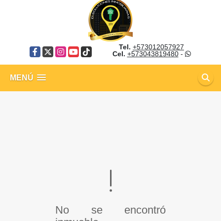
Tel.
+573012057927
Facebook
X
Instagram
YouTube
TikTok
Cel.
+573043819480
-
MENÚ
No se encontró