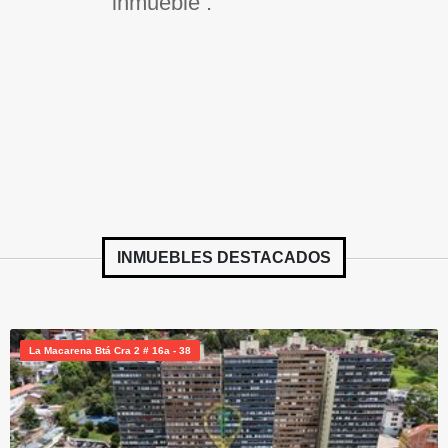
inmueble .
INMUEBLES
DESTACADOS
La Macarena Btá Cra 2 # 16a - 38