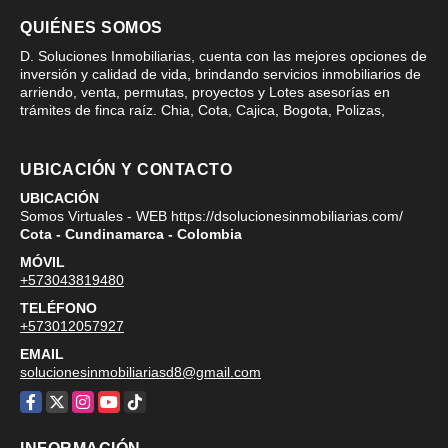
QUIÉNES SOMOS
D. Soluciones Inmobiliarias, cuenta con las mejores opciones de
inversión y calidad de vida, brindando servicios inmobiliarios de
arriendo, venta, permutas, proyectos y Lotes asesorías en
trámites de finca raíz. Chia, Cota, Cajica, Bogota, Polizas,
UBICACIÓN Y CONTACTO
UBICACIÓN
Somos Virtuales - WEB https://dsolucionesinmobiliarias.com/
Cota - Cundinamarca - Colombia
MÓVIL
+573043819480
TELÉFONO
+573012057927
EMAIL
solucionesinmobiliariasd8@gmail.com
Facebook
X
Instagram
YouTube
TikTok