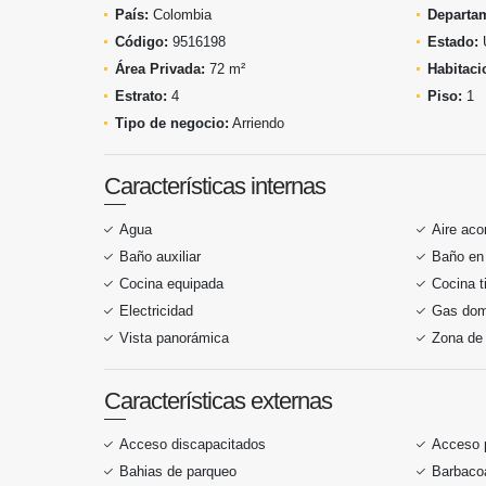
País:
Colombia
Departa
Código:
9516198
Estado:
Área Privada:
72 m²
Habitaci
Estrato:
4
Piso:
1
Tipo de negocio:
Arriendo
Características internas
Agua
Aire aco
Baño auxiliar
Baño en 
Cocina equipada
Cocina t
Electricidad
Gas domi
Vista panorámica
Zona de 
Características externas
Acceso discapacitados
Acceso 
Bahias de parqueo
Barbacoa