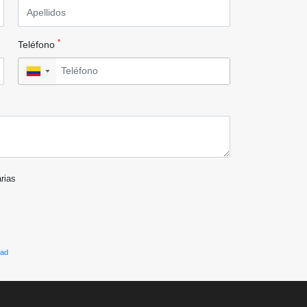
*
Teléfono
▼
arias
dad