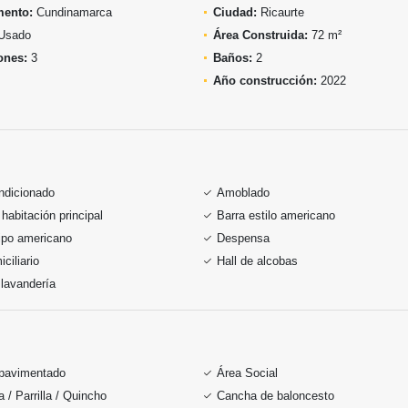
mento:
Cundinamarca
Ciudad:
Ricaurte
Usado
Área Construida:
72 m²
ones:
3
Baños:
2
Año construcción:
2022
ndicionado
Amoblado
habitación principal
Barra estilo americano
ipo americano
Despensa
ciliario
Hall de alcobas
lavandería
pavimentado
Área Social
 / Parrilla / Quincho
Cancha de baloncesto