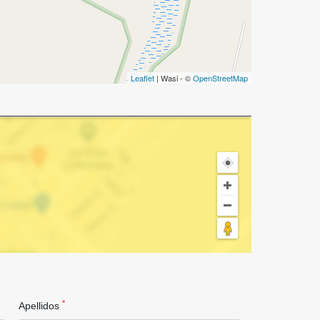
Leaflet
| Wasi - ©
OpenStreetMap
*
Apellidos