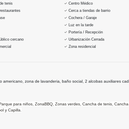
de tenis
Centro Médico
restaurantes
Cerca a tiendas de barrio
use
Cochera / Garaje
Luz en la tarde
Portería / Recepción
úblico cercano
Urbanización Cerrada
mercial
Zona residencial
 americano, zona de lavanderia, baño social, 2 alcobas auxiliares cada
Parque para niños,
ZonaBBQ,
Zonas verdes,
Cancha de tenis,
Cancha 
l y Capilla.