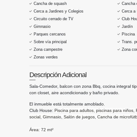
Cancha de squash
Cancha 
Cerca a Jardines y Colegios
Cerca a 
Circuito cerrado de TV
Club Ho
Gimnasio
Jardín
Parques cercanos
Piscina
Sobre vía principal
Trans. p
Zona campestre
Zona co
Zonas verdes
Descripción Adicional
Sala-Comedor, balcon con zona Bbq, cocina integral tipo
con closet, aire acondicionado y baño privado.
El inmueble está totalmente amoblado.
Club
House:
Piscina para adultos,
piscinas para niños,
social,
Gimnasio,
Salón de juegos,
Cancha de microfútbo
Área: 72 mt²