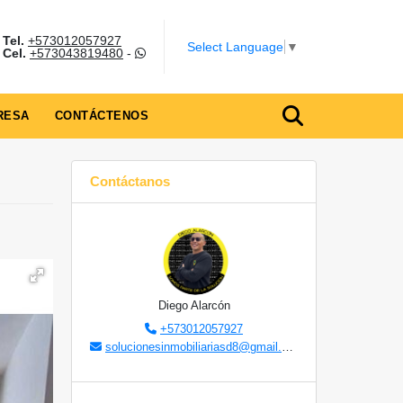
Tel.
+573012057927
Select Language
▼
Cel.
+573043819480
-
RESA
CONTÁCTENOS
Contáctanos
Diego Alarcón
+573012057927
solucionesinmobiliariasd8@gmail.com