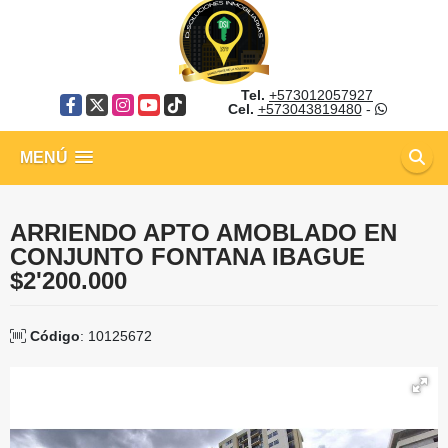
Tel.
+573012057927
Facebook
X
Instagram
YouTube
TikTok
Cel.
+573043819480
-
MENÚ
ARRIENDO APTO AMOBLADO EN
CONJUNTO FONTANA IBAGUE
$2'200.000
Código
: 10125672