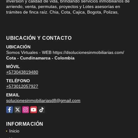
inversión y calidad de vida, brindando servicios inmobiliarios de
arriendo, venta, permutas, proyectos y Lotes asesorías en
trámites de finca raíz. Chia, Cota, Cajica, Bogota, Polizas,
UBICACIÓN Y CONTACTO
UBICACIÓN
Somos Virtuales - WEB https://dsolucionesinmobiliarias.com/
Cota - Cundinamarca - Colombia
MÓVIL
+573043819480
TELÉFONO
+573012057927
EMAIL
solucionesinmobiliariasd8@gmail.com
Facebook
X
Instagram
YouTube
TikTok
INFORMACIÓN
Inicio