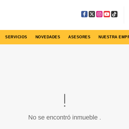
Facebook
X
Instagram
YouTube
TikTok
SERVICIOS
NOVEDADES
ASESORES
NUESTRA EMP
No se encontró inmueble .