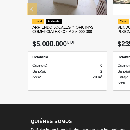
Local
Arriendo
Casa
ARRIENDO LOCALES Y OFICINAS
VENDO
COMERCIALES COTA $ 5.000.000
PISIC
$5.000.000
COP
$23
Colombia
Colomb
Cuarto(s):
0
Cuarto(
Baño(s):
2
Baño(s)
2
Área:
70 m
Garaje:
Área:
QUIÉNES SOMOS
D. Soluciones Inmobiliarias, cuenta con las mejores