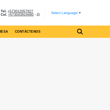
Tel.
+573012057927
Select Language
▼
Cel.
+573043819480
-
RESA
CONTÁCTENOS