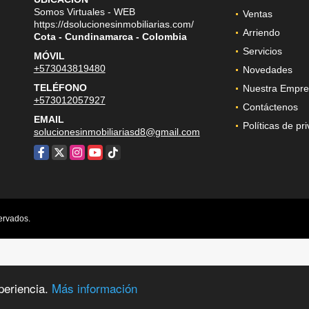
Somos Virtuales - WEB
Ventas
https://dsolucionesinmobiliarias.com/
Arriendo
Cota - Cundinamarca - Colombia
Servicios
MÓVIL
+573043819480
Novedades
TELÉFONO
Nuestra Empre
+573012057927
Contáctenos
EMAIL
Políticas de pr
solucionesinmobiliariasd8@gmail.com
Facebook
X
Instagram
YouTube
TikTok
ervados.
periencia.
Más información