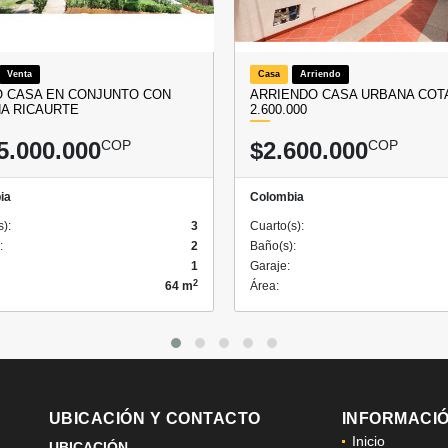
Venta
Casa
Arriendo
 CASA EN CONJUNTO CON
ARRIENDO CASA URBANA COTA
NA RICAURTE
2.600.000
5.000.000
COP
$2.600.000
COP
ia
Colombia
s):
3
Cuarto(s):
:
2
Baño(s):
1
Garaje:
2
64 m
Área:
UBICACIÓN Y CONTACTO
INFORMACI
Inicio
UBICACIÓN