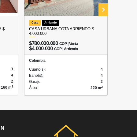
Casa
Arriendo
Local
A
 $
CASA URBANA COTA ARRIENDO $
ARRIEND
4.000.000
COTA – 
$780.000.000
COP | Venta
$3.50
$4.000.000
COP | Arriendo
Colombia
Colombia
3
Cuarto(s):
Cuarto(s):
4
4
Baño(s):
Baño(s):
4
2
Garaje:
Garaje:
2
2
2
160 m
Área:
Área:
220 m
ÓN