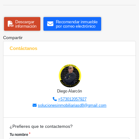
Descargar
Recomendar inmueble
información
por correo electrónico
Compartir
Contáctanos
Diego Alarcón
+573012057927
solucionesinmobiliariasd8@gmail.com
¿Prefieres que te contactemos?
*
Tu nombre