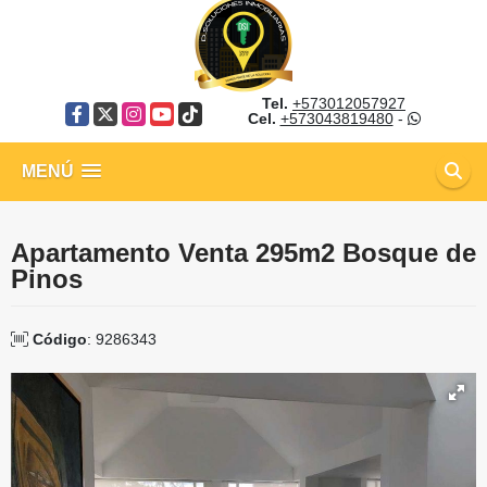
Tel.
+573012057927
Facebook
X
Instagram
YouTube
TikTok
Cel.
+573043819480
-
MENÚ
Apartamento Venta 295m2 Bosque de
Pinos
Código
: 9286343