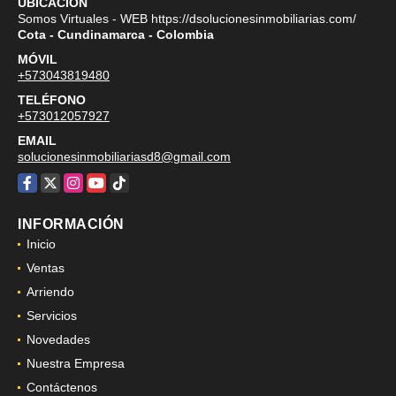
UBICACIÓN
Somos Virtuales - WEB https://dsolucionesinmobiliarias.com/
Cota - Cundinamarca - Colombia
MÓVIL
+573043819480
TELÉFONO
+573012057927
EMAIL
solucionesinmobiliariasd8@gmail.com
Facebook
X
Instagram
YouTube
TikTok
INFORMACIÓN
Inicio
Ventas
Arriendo
Servicios
Novedades
Nuestra Empresa
Contáctenos