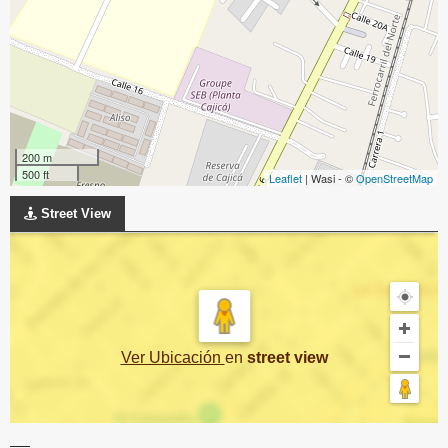
200 m
500 ft
Leaflet
| Wasi - ©
OpenStreetMap
Street View
Ver Ubicación
en
street view