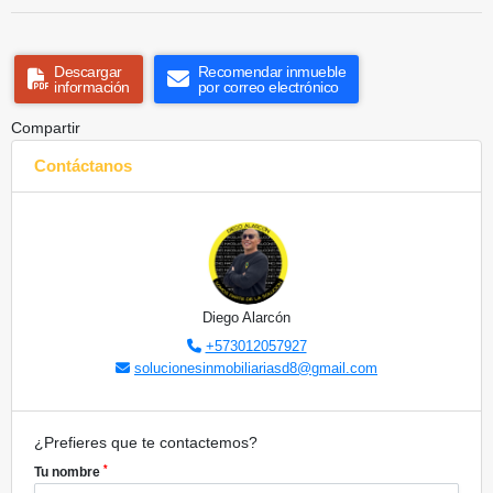
Descargar
Recomendar inmueble
información
por correo electrónico
Compartir
Contáctanos
Diego Alarcón
+573012057927
solucionesinmobiliariasd8@gmail.com
¿Prefieres que te contactemos?
*
Tu nombre