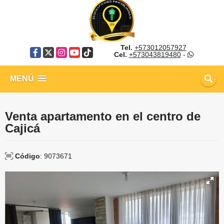
Tel.
+573012057927
Facebook
X
Instagram
YouTube
TikTok
Cel.
+573043819480
-
MENÚ
Venta apartamento en el centro de
Cajicá
Código
: 9073671