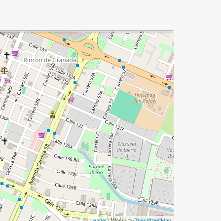
Leaflet
| Wasi - ©
OpenStreetMap