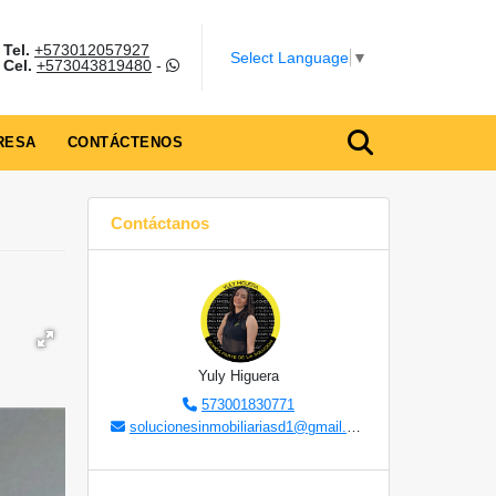
Tel.
+573012057927
Select Language
▼
Cel.
+573043819480
-
RESA
CONTÁCTENOS
Contáctanos
Yuly Higuera
573001830771
solucionesinmobiliariasd1@gmail.com