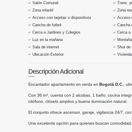
Salón Comunal
Trans. p
Zona infantil
Zona res
Acceso con tarjetas o dispositivos
Acceso 
Cancha de futbol
Cancha 
Cerca a Jardines y Colegios
Cerca a 
Luz en la mañana
Montaña
Sala de internet
Shut de
Ubicación Exterior
Vivienda
Descripción Adicional
Encantador apartamento en venta en
Bogotá D.C.
, ub
Con 36 m², cuenta con 2 alcobas, 1 baño, cocina integ
citófono, clósets amplios y buena iluminación natural.
El conjunto ofrece ascensor, garaje, vigilancia 24/7, ci
Una excelente opción para quienes buscan comodidad, s