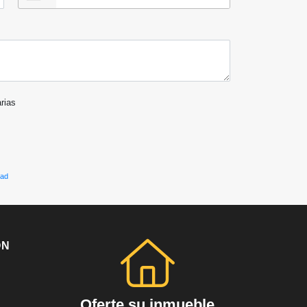
arias
dad
ÓN
Oferte su inmueble