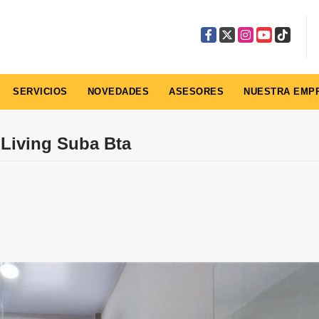
Facebook
X
Instagram
YouTube
TikTok
SERVICIOS
NOVEDADES
ASESORES
NUESTRA EMP
Living Suba Bta