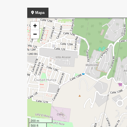
Mapa
+
−
200 m
500 ft