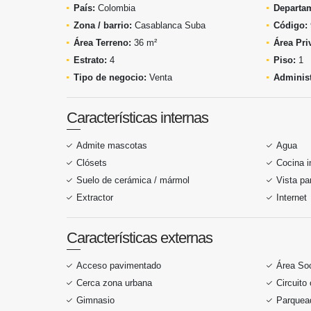
País:
Colombia
Departa
Zona / barrio:
Casablanca Suba
Código:
Área Terreno:
36 m²
Área Pri
Estrato:
4
Piso:
1
Tipo de negocio:
Venta
Administ
Características internas
Admite mascotas
Agua
Clósets
Cocina i
Suelo de cerámica / mármol
Vista p
Extractor
Internet
Características externas
Acceso pavimentado
Área Soc
Cerca zona urbana
Circuito
Gimnasio
Parquead