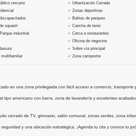
úblico cercano
Urbanización Cerrada
idencial
Zonas deportivas
discapacitados
Bahias de parqueo
de squash
Cancha de tenis
Parque industrial
Cerca a restaurantes
Oficina de negocios
 basura
Sobre vía principal
 multifamiliar
Zona campestre
icado en una zona privilegiada con fácil acceso a comercio, transporte 
ral tipo americano con barra, zona de lavandería y excelentes acabad
rcuito cerrado de TV, gimnasio, salón comunal, zonas verdes, zona infan
eguridad y una ubicación estratégica. ¡Agenda tu cita y conoce tu pr