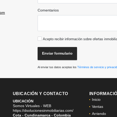
Comentarios
com
Acepto recibir información sobre ofertas inmobili
Enviar formulario
Al enviar tus datos aceptas los
Términos de servicio y privaci
UBICACIÓN Y CONTACTO
INFORMACI
Inicio
UBICACIÓN
Somos Virtuales - WEB
Ventas
https://dsolucionesinmobiliarias.com/
Arriendo
Cota - Cundinamarca - Colombia