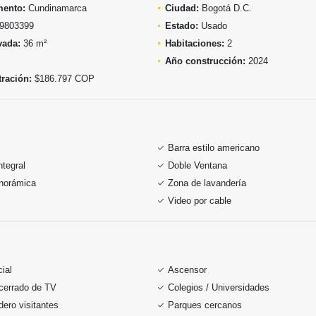
mento:
Cundinamarca
Ciudad:
Bogotá D.C.
9803399
Estado:
Usado
vada:
36 m²
Habitaciones:
2
Año construcción:
2024
ración:
$186.797 COP
Barra estilo americano
ntegral
Doble Ventana
anorámica
Zona de lavandería
Video por cable
ial
Ascensor
 cerrado de TV
Colegios / Universidades
ero visitantes
Parques cercanos