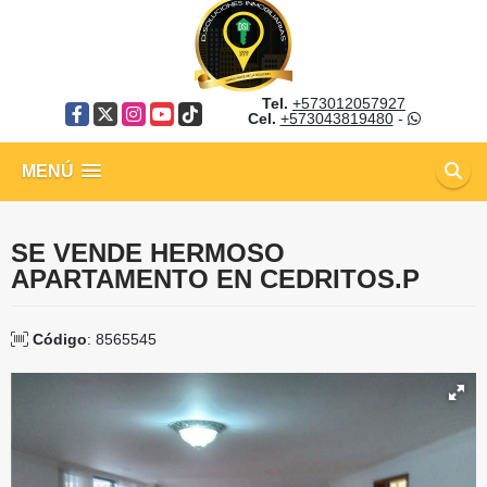
Tel.
+573012057927
Facebook
X
Instagram
YouTube
TikTok
Cel.
+573043819480
-
MENÚ
SE VENDE HERMOSO
APARTAMENTO EN CEDRITOS.P
Código
: 8565545