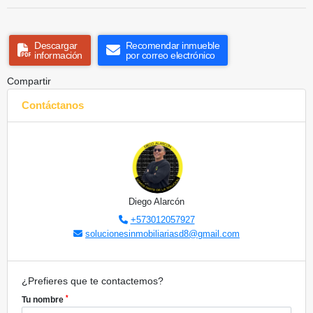
Descargar
Recomendar inmueble
información
por correo electrónico
Compartir
Contáctanos
Diego Alarcón
+573012057927
solucionesinmobiliariasd8@gmail.com
¿Prefieres que te contactemos?
*
Tu nombre