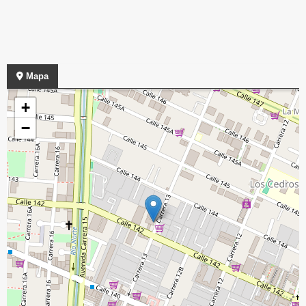
Mapa
+
−