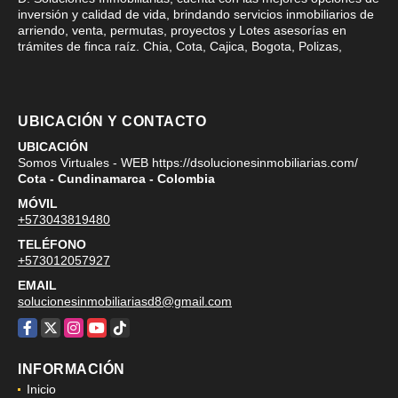
inversión y calidad de vida, brindando servicios inmobiliarios de
arriendo, venta, permutas, proyectos y Lotes asesorías en
trámites de finca raíz. Chia, Cota, Cajica, Bogota, Polizas,
UBICACIÓN Y CONTACTO
UBICACIÓN
Somos Virtuales - WEB https://dsolucionesinmobiliarias.com/
Cota - Cundinamarca - Colombia
MÓVIL
+573043819480
TELÉFONO
+573012057927
EMAIL
solucionesinmobiliariasd8@gmail.com
Facebook
X
Instagram
YouTube
TikTok
INFORMACIÓN
Inicio