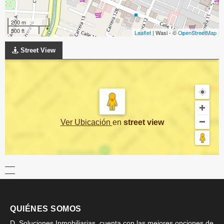
200 m
500 ft
Leaflet
| Wasi - ©
OpenStreetMap
Street View
Ver Ubicación
en
street view
QUIÉNES SOMOS
D. Soluciones Inmobiliarias, cuenta con las mejores opciones de