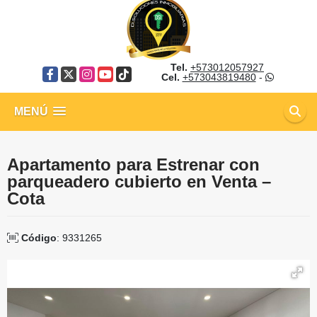
Tel.
+573012057927
Facebook
X
Instagram
YouTube
TikTok
Cel.
+573043819480
-
MENÚ
Apartamento para Estrenar con
parqueadero cubierto en Venta –
Cota
Código
: 9331265