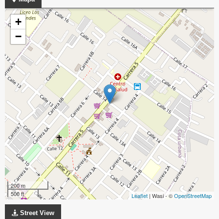
+
−
200 m
500 ft
Leaflet
| Wasi - ©
OpenStreetMap
Street View