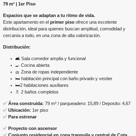
79 m² | 1er Piso
Espacios que se adaptan a tu ritmo de vida.
Este apartamento en el
primer piso
ofrece una excelente
distribución, ideal para quienes buscan amplitud, comodidad y
cercanía a todo, en una zona de alta valorización.
Distribución:
🛋️ Sala comedor amplia y funcional
🍳 Cocina abierta
🧺 Zona de ropas independiente
🛏️ habitación principal con baño privado y vestier
🛏️2 habitaciones auxiliares
🚿 2 baños completos
✅
Área construida:
79 m² / parqueadero: 15,89 / Deposito: 4,67
✅
Ubicación:
1er piso
✅
Para estrenar
✅
Proyecto con ascensor
✅
Conjunto residencial en zona tranquila y central de Cota