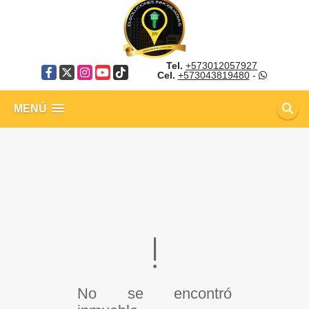
Tel.
+573012057927
Facebook
X
Instagram
YouTube
TikTok
Cel.
+573043819480
-
MENÚ
No se encontró