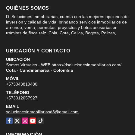
QUIÉNES SOMOS
D. Soluciones Inmobiliarias, cuenta con las mejores opciones de
inversión y calidad de vida, brindando servicios inmobiliarios de
arriendo, venta, permutas, proyectos y Lotes asesorías en
trámites de finca raíz. Chia, Cota, Cajica, Bogota, Polizas,
UBICACIÓN Y CONTACTO
UBICACIÓN
Somos Virtuales - WEB https://dsolucionesinmobiliarias.com/
Cota - Cundinamarca - Colombia
MÓVIL
+573043819480
TELÉFONO
+573012057927
EMAIL
solucionesinmobiliariasd8@gmail.com
Facebook
X
Instagram
YouTube
TikTok
INFORMACIÓN