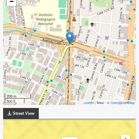
−
200 m
500 ft
Leaflet
| Wasi - ©
OpenStreetMap
Street View