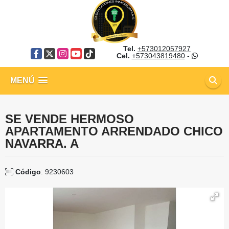
Tel.
+573012057927
Facebook
X
Instagram
YouTube
TikTok
Cel.
+573043819480
-
MENÚ
SE VENDE HERMOSO
APARTAMENTO ARRENDADO CHICO
NAVARRA. A
Código
: 9230603