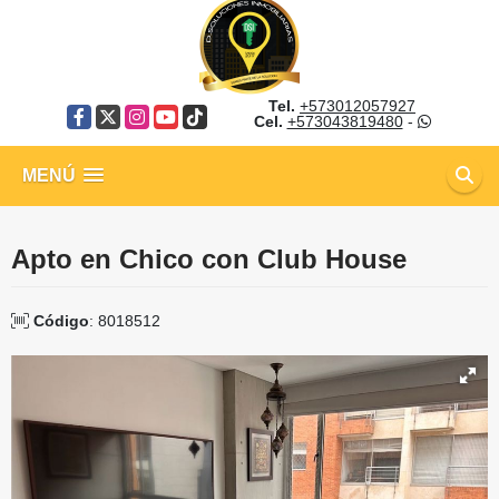
Tel.
+573012057927
Facebook
X
Instagram
YouTube
TikTok
Cel.
+573043819480
-
MENÚ
Apto en Chico con Club House
Código
: 8018512