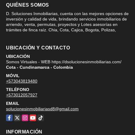
QUIÉNES SOMOS
D. Soluciones Inmobiliarias, cuenta con las mejores opciones de
inversión y calidad de vida, brindando servicios inmobiliarios de
arriendo, venta, permutas, proyectos y Lotes asesorías en
trámites de finca raíz. Chia, Cota, Cajica, Bogota, Polizas,
UBICACIÓN Y CONTACTO
UBICACIÓN
Somos Virtuales - WEB https://dsolucionesinmobiliarias.com/
Cota - Cundinamarca - Colombia
MÓVIL
+573043819480
TELÉFONO
+573012057927
EMAIL
solucionesinmobiliariasd8@gmail.com
Facebook
X
Instagram
YouTube
TikTok
INFORMACIÓN