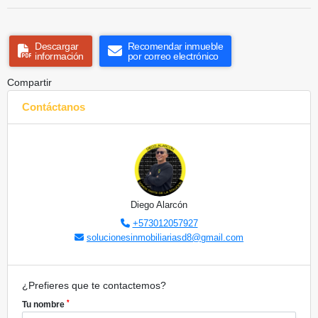
Descargar
Recomendar inmueble
información
por correo electrónico
Compartir
Contáctanos
Diego Alarcón
+573012057927
solucionesinmobiliariasd8@gmail.com
¿Prefieres que te contactemos?
*
Tu nombre