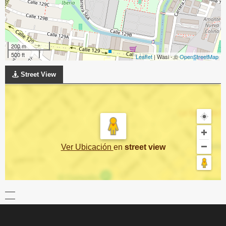
200 m
500 ft
Leaflet
| Wasi - ©
OpenStreetMap
Street View
Ver Ubicación
en
street view