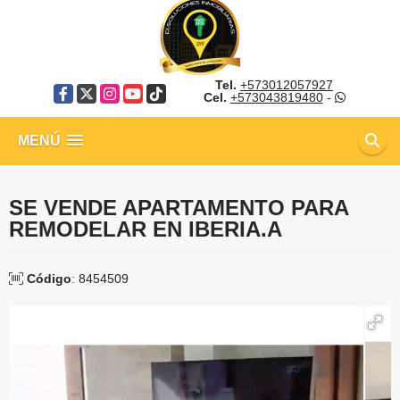
Tel.
+573012057927
Facebook
X
Instagram
YouTube
TikTok
Cel.
+573043819480
-
MENÚ
SE VENDE APARTAMENTO PARA
REMODELAR EN IBERIA.A
Código
: 8454509