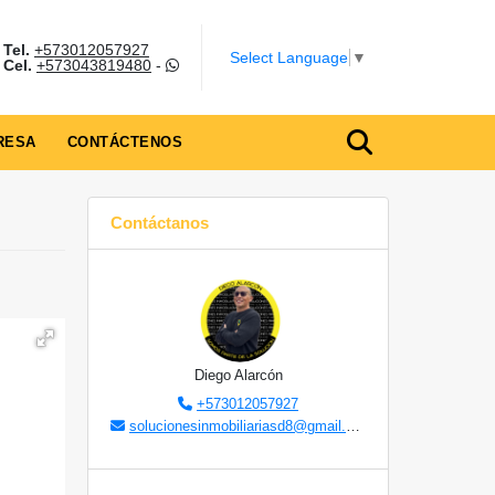
Tel.
+573012057927
Select Language
▼
Cel.
+573043819480
-
RESA
CONTÁCTENOS
Contáctanos
Diego Alarcón
+573012057927
solucionesinmobiliariasd8@gmail.com