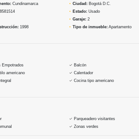
mento:
Cundinamarca
Ciudad:
Bogotá D.C.
8581514
Estado:
Usado
Garaje:
2
trucción:
1998
Tipo de inmueble:
Apartamento
s Empotrados
Balcón
tilo americano
Calentador
ntegral
Cocina tipo americano
r
Parqueadero visitantes
omunal
Zonas verdes