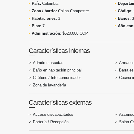
País:
Colombia
Departa
Zona / barrio:
Colina Campestre
Código:
Habitaciones:
3
Baños:
3
Piso:
7
Año cons
Administración:
$520.000 COP
Características internas
Admite mascotas
Armario
Baño en habitación principal
Barra es
Citófono / Intercomunicador
Cocina i
Zona de lavandería
Características externas
Acceso discapacitados
Ascenso
Portería / Recepción
Salón C