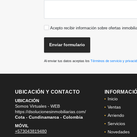
Acepto recibir información sobre ofertas inmobili
Enviar formulario
Al enviar tus datos aceptas los
Términos de servicio y privaci
UBICACIÓN Y CONTACTO
INFORMACI
Inicio
UBICACIÓN
Somos Virtuales - WEB
Ventas
https://dsolucionesinmobiliarias.com/
Arriendo
Cota - Cundinamarca - Colombia
Servicios
MÓVIL
+573043819480
Novedades