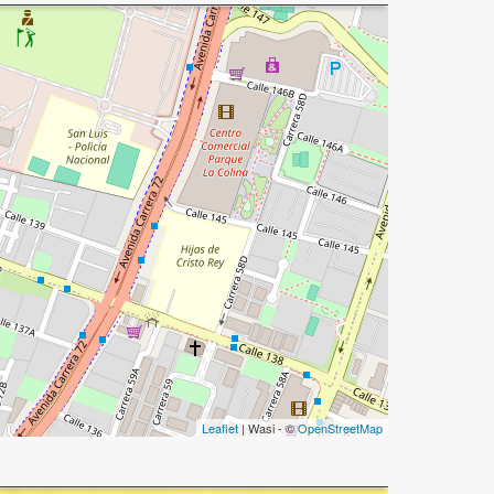
Leaflet
| Wasi - ©
OpenStreetMap