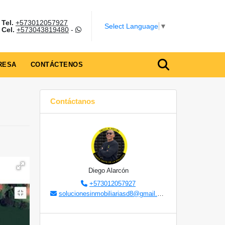
Tel.
+573012057927
Select Language
▼
Cel.
+573043819480
-
RESA
CONTÁCTENOS
Contáctanos
Diego Alarcón
+573012057927
solucionesinmobiliariasd8@gmail.com