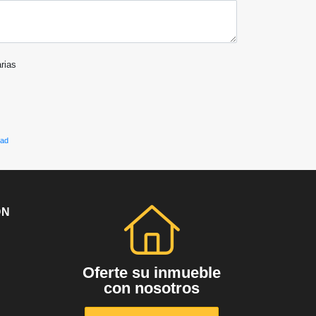
arias
dad
ÓN
Oferte su inmueble
con nosotros