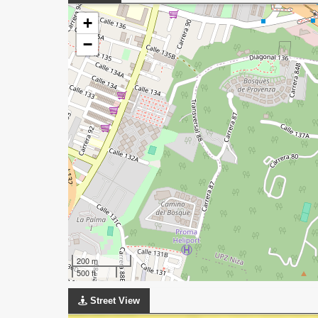
+
−
200 m
500 ft
Street View