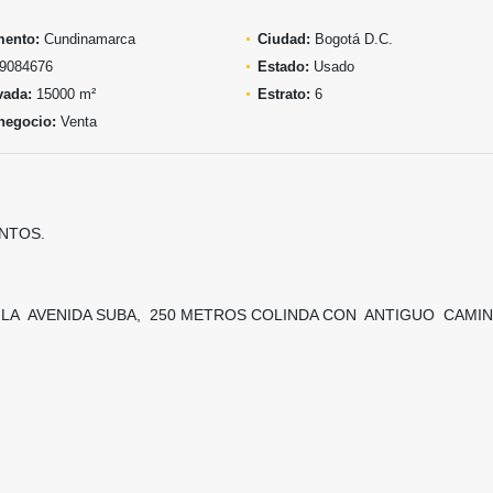
mento:
Cundinamarca
Ciudad:
Bogotá D.C.
9084676
Estado:
Usado
vada:
15000 m²
Estrato:
6
negocio:
Venta
NTOS.
 LA AVENIDA SUBA, 250 METROS COLINDA CON ANTIGUO CAMIN