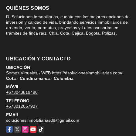
QUIÉNES SOMOS
D. Soluciones Inmobiliarias, cuenta con las mejores opciones de
inversión y calidad de vida, brindando servicios inmobiliarios de
arriendo, venta, permutas, proyectos y Lotes asesorías en
trámites de finca raíz. Chia, Cota, Cajica, Bogota, Polizas,
UBICACIÓN Y CONTACTO
UBICACIÓN
Somos Virtuales - WEB https://dsolucionesinmobiliarias.com/
Cota - Cundinamarca - Colombia
MÓVIL
+573043819480
TELÉFONO
+573012057927
EMAIL
solucionesinmobiliariasd8@gmail.com
Facebook
X
Instagram
YouTube
TikTok