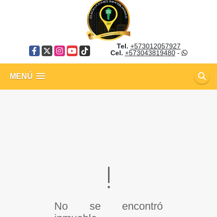
Tel.
+573012057927
Facebook
X
Instagram
YouTube
TikTok
Cel.
+573043819480
-
MENÚ
No se encontró