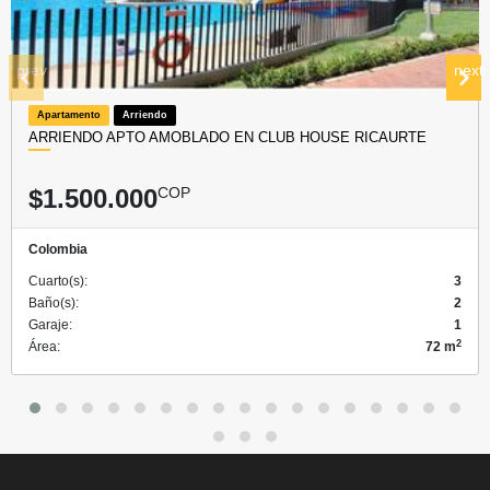
prev
next
Apartamento
Arriendo
ARRIENDO APTO AMOBLADO EN CLUB HOUSE RICAURTE
$1.500.000
COP
Colombia
Cuarto(s):
3
Baño(s):
2
Garaje:
1
2
Área:
72 m