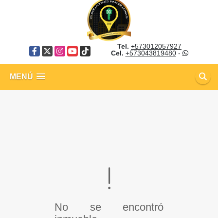
Tel.
+573012057927
Facebook
X
Instagram
YouTube
TikTok
Cel.
+573043819480
-
MENÚ
No se encontró