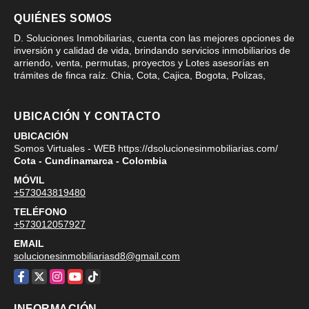
QUIÉNES SOMOS
D. Soluciones Inmobiliarias, cuenta con las mejores opciones de
inversión y calidad de vida, brindando servicios inmobiliarios de
arriendo, venta, permutas, proyectos y Lotes asesorías en
trámites de finca raíz. Chia, Cota, Cajica, Bogota, Polizas,
UBICACIÓN Y CONTACTO
UBICACIÓN
Somos Virtuales - WEB https://dsolucionesinmobiliarias.com/
Cota - Cundinamarca - Colombia
MÓVIL
+573043819480
TELÉFONO
+573012057927
EMAIL
solucionesinmobiliariasd8@gmail.com
Facebook
X
Instagram
YouTube
TikTok