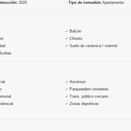
trucción:
2020
Tipo de inmueble:
Apartamento
Balcón
or
Clósets
idad
Suelo de cerámica / mármol
alcobas
ial
Ascensor
o
Parqueadero visitantes
omunal
Trans. público cercano
idencial
Zonas deportivas