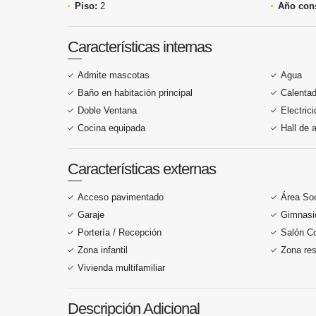
Piso:
2
Año cons
Características internas
Admite mascotas
Agua
Baño en habitación principal
Calentad
Doble Ventana
Electric
Cocina equipada
Hall de 
Características externas
Acceso pavimentado
Área Soc
Garaje
Gimnasi
Portería / Recepción
Salón C
Zona infantil
Zona res
Vivienda multifamiliar
Descripción Adicional