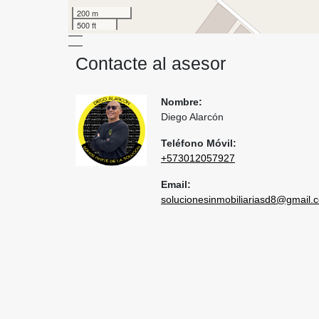
200 m
500 ft
Contacte al asesor
Nombre:
Diego Alarcón
Teléfono Móvil:
+573012057927
Email:
solucionesinmobiliariasd8@gmail.