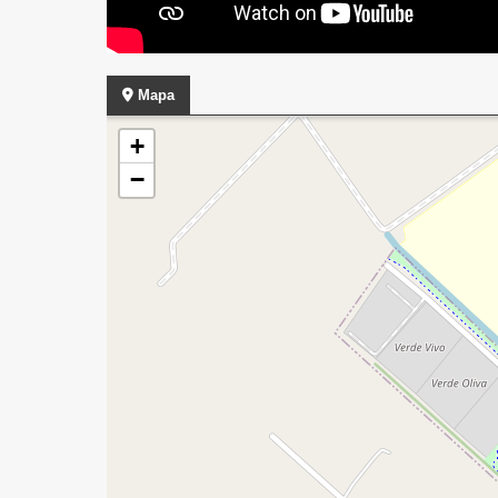
Mapa
+
−