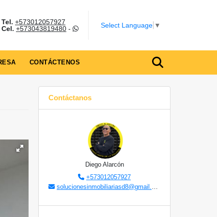
Tel.
+573012057927
Select Language
▼
Cel.
+573043819480
-
RESA
CONTÁCTENOS
Contáctanos
Diego Alarcón
+573012057927
solucionesinmobiliariasd8@gmail.com