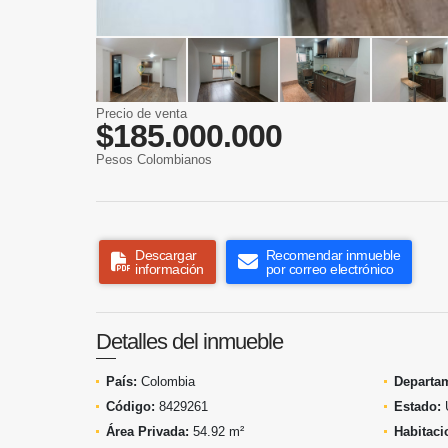
Precio de venta
$185.000.000
Pesos Colombianos
Descargar
Recomendar inmueble
información
por correo electrónico
Detalles del inmueble
País:
Colombia
Departa
Código:
8429261
Estado:
Área Privada:
54.92 m²
Habitaci