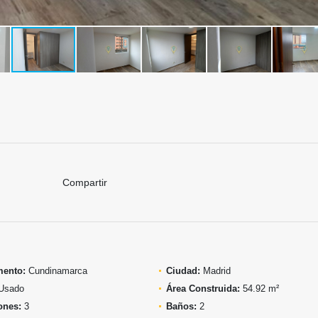
Compartir
mento:
Cundinamarca
Ciudad:
Madrid
Usado
Área Construida:
54.92 m²
ones:
3
Baños:
2