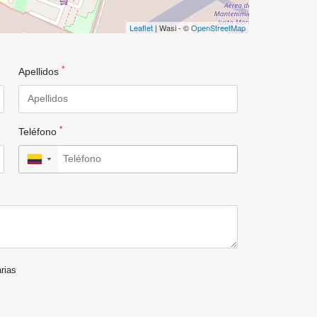
Leaflet
| Wasi - ©
OpenStreetMap
*
Apellidos
*
Teléfono
▼
arias