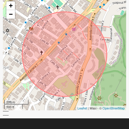
+
−
200 m
500 ft
Leaflet
| Wasi - ©
OpenStreetMap