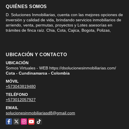
QUIÉNES SOMOS
D. Soluciones Inmobiliarias, cuenta con las mejores opciones de
inversión y calidad de vida, brindando servicios inmobiliarios de
arriendo, venta, permutas, proyectos y Lotes asesorías en
trámites de finca raíz. Chia, Cota, Cajica, Bogota, Polizas,
UBICACIÓN Y CONTACTO
UBICACIÓN
Somos Virtuales - WEB https://dsolucionesinmobiliarias.com/
Cota - Cundinamarca - Colombia
MÓVIL
+573043819480
TELÉFONO
+573012057927
EMAIL
solucionesinmobiliariasd8@gmail.com
Facebook
X
Instagram
YouTube
TikTok