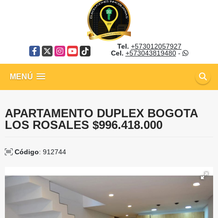
Tel.
+573012057927
Facebook
X
Instagram
YouTube
TikTok
Cel.
+573043819480
-
MENÚ
APARTAMENTO DUPLEX BOGOTA
LOS ROSALES $996.418.000
Código
: 912744