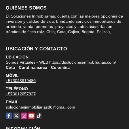
QUIÉNES SOMOS
D. Soluciones Inmobiliarias, cuenta con las mejores opciones de
inversión y calidad de vida, brindando servicios inmobiliarios de
arriendo, venta, permutas, proyectos y Lotes asesorías en
trámites de finca raíz. Chia, Cota, Cajica, Bogota, Polizas,
UBICACIÓN Y CONTACTO
UBICACIÓN
Somos Virtuales - WEB https://dsolucionesinmobiliarias.com/
Cota - Cundinamarca - Colombia
MÓVIL
+573043819480
TELÉFONO
+573012057927
EMAIL
solucionesinmobiliariasd8@gmail.com
Facebook
X
Instagram
YouTube
TikTok