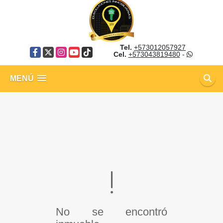
Tel.
+573012057927
Facebook
X
Instagram
YouTube
TikTok
Cel.
+573043819480
-
MENÚ
No se encontró