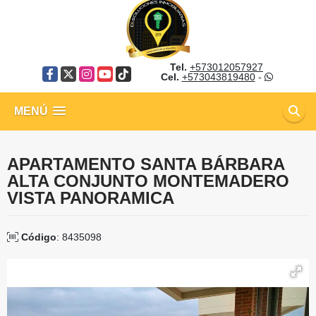
Tel.
+573012057927
Facebook
X
Instagram
YouTube
TikTok
Cel.
+573043819480
-
MENÚ
APARTAMENTO SANTA BÁRBARA
ALTA CONJUNTO MONTEMADERO
VISTA PANORAMICA
Código
: 8435098