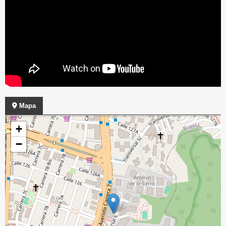
Mapa
+
−