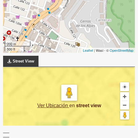
200 m
500 ft
Leaflet
| Wasi - ©
OpenStreetMap
Street View
Ver Ubicación
en
street view