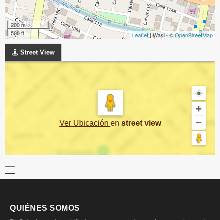
200 m
500 ft
Leaflet
| Wasi - ©
OpenStreetMap
Street View
Ver Ubicación
en
street view
QUIÉNES SOMOS