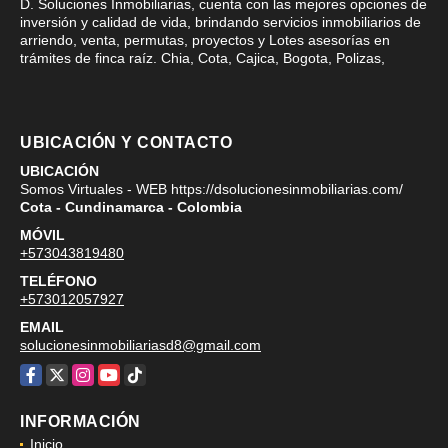
D. Soluciones Inmobiliarias, cuenta con las mejores opciones de
inversión y calidad de vida, brindando servicios inmobiliarios de
arriendo, venta, permutas, proyectos y Lotes asesorías en
trámites de finca raíz. Chia, Cota, Cajica, Bogota, Polizas,
UBICACIÓN Y CONTACTO
UBICACIÓN
Somos Virtuales - WEB https://dsolucionesinmobiliarias.com/
Cota - Cundinamarca - Colombia
MÓVIL
+573043819480
TELÉFONO
+573012057927
EMAIL
solucionesinmobiliariasd8@gmail.com
Facebook
X
Instagram
YouTube
TikTok
INFORMACIÓN
Inicio