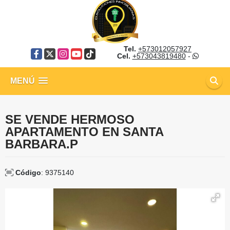
Tel.
+573012057927
Facebook
X
Instagram
YouTube
TikTok
Cel.
+573043819480
-
MENÚ
SE VENDE HERMOSO
APARTAMENTO EN SANTA
BARBARA.P
Código
: 9375140