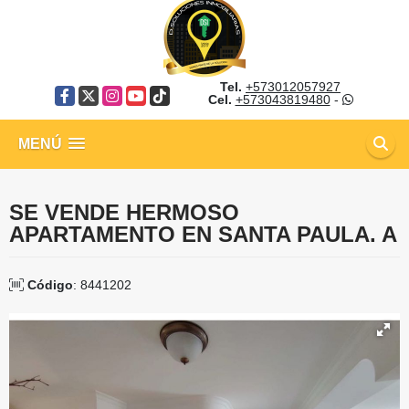
Tel.
+573012057927
Facebook
X
Instagram
YouTube
TikTok
Cel.
+573043819480
-
MENÚ
SE VENDE HERMOSO
APARTAMENTO EN SANTA PAULA. A
Código
: 8441202