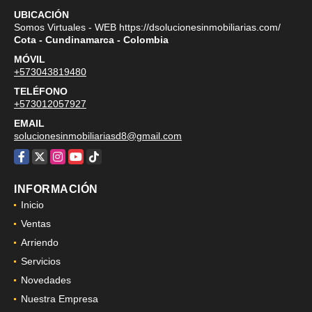
UBICACIÓN
Somos Virtuales - WEB https://dsolucionesinmobiliarias.com/
Cota - Cundinamarca - Colombia
MÓVIL
+573043819480
TELÉFONO
+573012057927
EMAIL
solucionesinmobiliariasd8@gmail.com
Facebook
X
Instagram
YouTube
TikTok
INFORMACIÓN
Inicio
Ventas
Arriendo
Servicios
Novedades
Nuestra Empresa