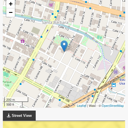
+
−
200 m
500 ft
Leaflet
| Wasi - ©
OpenStreetMap
Street View