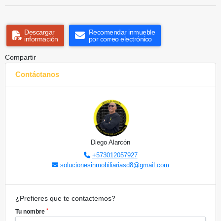
Descargar
Recomendar inmueble
información
por correo electrónico
Compartir
Contáctanos
Diego Alarcón
+573012057927
solucionesinmobiliariasd8@gmail.com
¿Prefieres que te contactemos?
*
Tu nombre