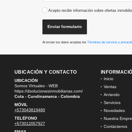
Acepto recibir información sobre ofertas inmobili
Enviar formulario
Al enviar tus datos aceptas los
Términos de servicio y privaci
UBICACIÓN Y CONTACTO
INFORMACI
Inicio
UBICACIÓN
Somos Virtuales - WEB
Ventas
https://dsolucionesinmobiliarias.com/
Arriendo
Cota - Cundinamarca - Colombia
Servicios
MÓVIL
+573043819480
Novedades
TELÉFONO
Nuestra Empre
+573012057927
Contáctenos
EMAIL