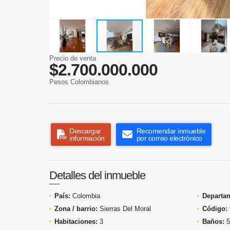
Precio de venta
$2.700.000.000
Pesos Colombianos
Descargar
Recomendar inmueble
información
por correo electrónico
Detalles del inmueble
País:
Colombia
Departa
Zona / barrio:
Sierras Del Moral
Código:
Habitaciones:
3
Baños:
5