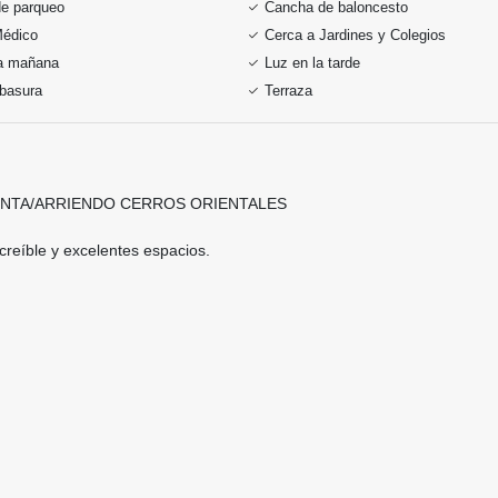
de parqueo
Cancha de baloncesto
Médico
Cerca a Jardines y Colegios
la mañana
Luz en la tarde
 basura
Terraza
ENTA/ARRIENDO
CERROS ORIENTALES
creíble y excelentes espacios.