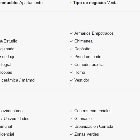
inmueble:
Apartamento
Tipo de negocio:
Venta
Armarios Empotrados
ca/Estudio
Chimenea
equipada
Depósito
 de Lujo
Piso Laminado
ntegral
Comedor auxiliar
alcobas
Horno
e cerámica / mármol
Vestidor
pavimentado
Centros comerciales
 / Universidades
Gimnasio
omunal
Urbanización Cerrada
idencial
Zonas verdes