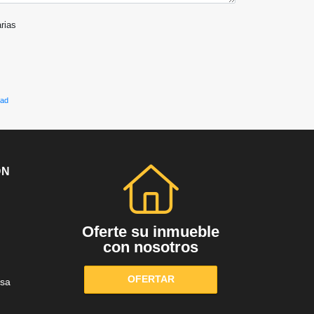
arias
dad
ÓN
Oferte su inmueble
con nosotros
OFERTAR
sa