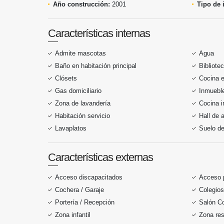
Año construcción:
2001
Tipo de 
Características internas
Admite mascotas
Agua
Baño en habitación principal
Bibliote
Clósets
Cocina 
Gas domiciliario
Inmueble
Zona de lavandería
Cocina i
Habitación servicio
Hall de 
Lavaplatos
Suelo d
Características externas
Acceso discapacitados
Acceso 
Cochera / Garaje
Colegios
Portería / Recepción
Salón C
Zona infantil
Zona res