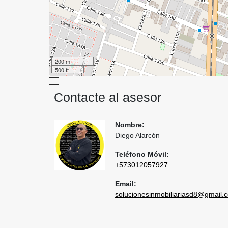
200 m
500 ft
Contacte al asesor
Nombre:
Diego Alarcón
Teléfono Móvil:
+573012057927
Email:
solucionesinmobiliariasd8@gmail.