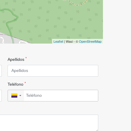
Leaflet
| Wasi - ©
OpenStreetMap
*
Apellidos
*
Teléfono
▼