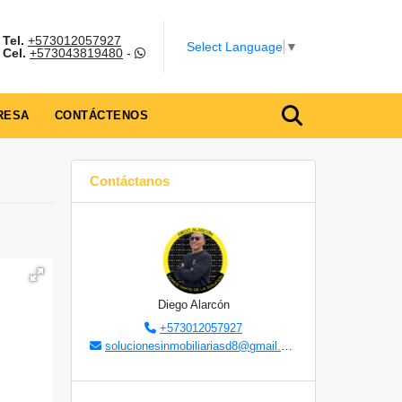
Tel.
+573012057927
Select Language
▼
Cel.
+573043819480
-
RESA
CONTÁCTENOS
Contáctanos
Diego Alarcón
+573012057927
solucionesinmobiliariasd8@gmail.com