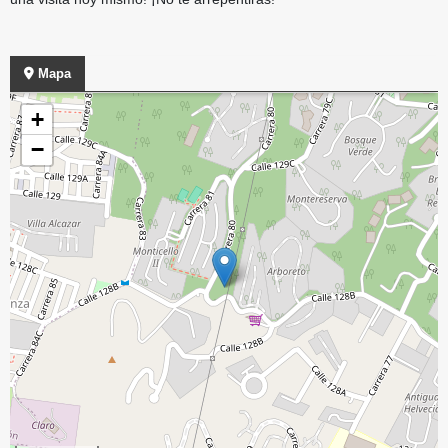
Mapa
+
−