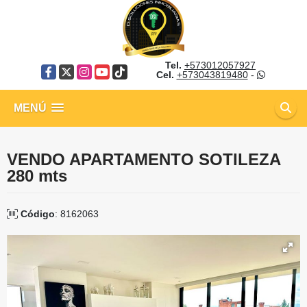
Tel.
+573012057927
Facebook
X
Instagram
YouTube
TikTok
Cel.
+573043819480
-
MENÚ
VENDO APARTAMENTO SOTILEZA
280 mts
Código
: 8162063