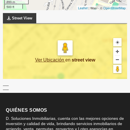
200 m
500 ft
Leaflet
| Wasi - ©
OpenStreetMap
Street View
Ver Ubicación
en
street view
QUIÉNES SOMOS
D. Soluciones Inmobiliarias, cuenta con las mejores opciones de
inversión y calidad de vida, brindando servicios inmobiliarios de
arriendo, venta, permutas, proyectos y Lotes asesorías en