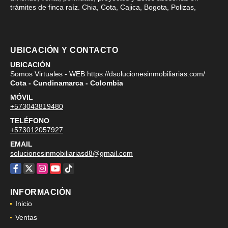
trámites de finca raíz. Chia, Cota, Cajica, Bogota, Polizas,
UBICACIÓN Y CONTACTO
UBICACIÓN
Somos Virtuales - WEB https://dsolucionesinmobiliarias.com/
Cota - Cundinamarca - Colombia
MÓVIL
+573043819480
TELÉFONO
+573012057927
EMAIL
solucionesinmobiliariasd8@gmail.com
Facebook
X
Instagram
YouTube
TikTok
INFORMACIÓN
Inicio
Ventas