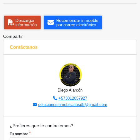
Descargar
Recomendar inmueble
información
por correo electrónico
Compartir
Contáctanos
Diego Alarcón
+573012057927
solucionesinmobiliariasd8@gmail.com
¿Prefieres que te contactemos?
*
Tu nombre