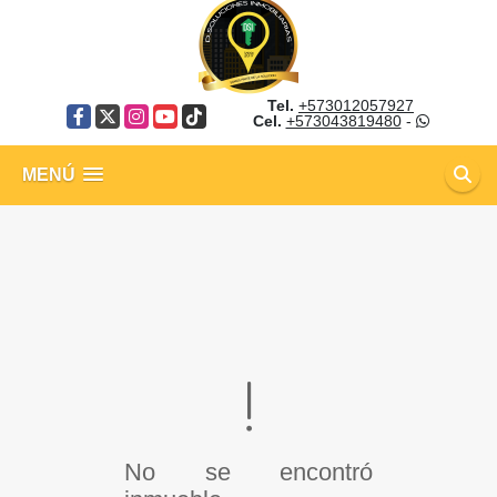
Tel.
+573012057927
Facebook
X
Instagram
YouTube
TikTok
Cel.
+573043819480
-
MENÚ
No se encontró