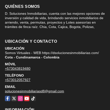
QUIÉNES SOMOS
D. Soluciones Inmobiliarias, cuenta con las mejores opciones de
inversión y calidad de vida, brindando servicios inmobiliarios de
arriendo, venta, permutas, proyectos y Lotes asesorías en
trámites de finca raíz. Chia, Cota, Cajica, Bogota, Polizas,
UBICACIÓN Y CONTACTO
UBICACIÓN
Somos Virtuales - WEB https://dsolucionesinmobiliarias.com/
Cota - Cundinamarca - Colombia
MÓVIL
+573043819480
TELÉFONO
+573012057927
EMAIL
solucionesinmobiliariasd8@gmail.com
Facebook
X
Instagram
YouTube
TikTok
INFORMACIÓN