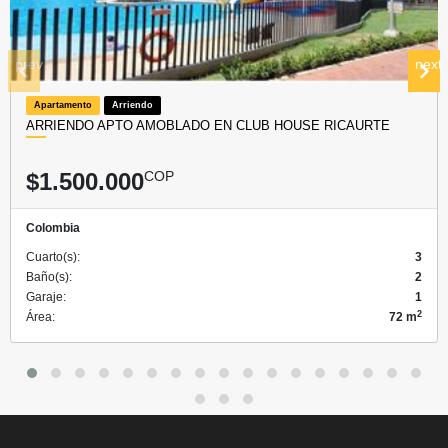
prev
next
Apartamento
Arriendo
ARRIENDO APTO AMOBLADO EN CLUB HOUSE RICAURTE
$1.500.000
COP
Colombia
Cuarto(s):
3
Baño(s):
2
Garaje:
1
2
Área:
72 m