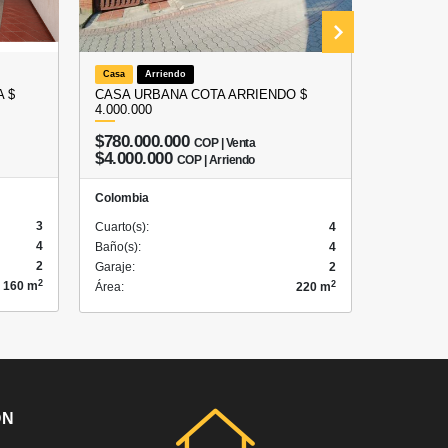
Casa
Arriendo
Local
A
 $
CASA URBANA COTA ARRIENDO $
ARRIEND
4.000.000
COTA – 
$780.000.000
COP | Venta
$3.50
$4.000.000
COP | Arriendo
Colombia
Colombia
3
Cuarto(s):
Cuarto(s):
4
4
Baño(s):
Baño(s):
4
2
Garaje:
Garaje:
2
2
2
160 m
Área:
Área:
220 m
ÓN