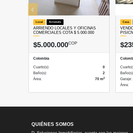
Local
Arriendo
Casa
ARRIENDO LOCALES Y OFICINAS
VENDO
COMERCIALES COTA $ 5.000.000
PISIC
$5.000.000
COP
$23
Colombia
Colomb
Cuarto(s):
0
Cuarto(
Baño(s):
2
Baño(s)
2
Área:
70 m
Garaje:
Área:
QUIÉNES SOMOS
D. Soluciones Inmobiliarias, cuenta con las mejores