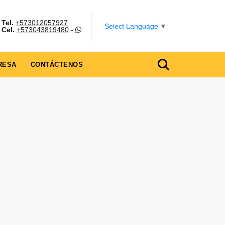
Tel.
+573012057927
Select Language
▼
Cel.
+573043819480
-
RESA
CONTÁCTENOS