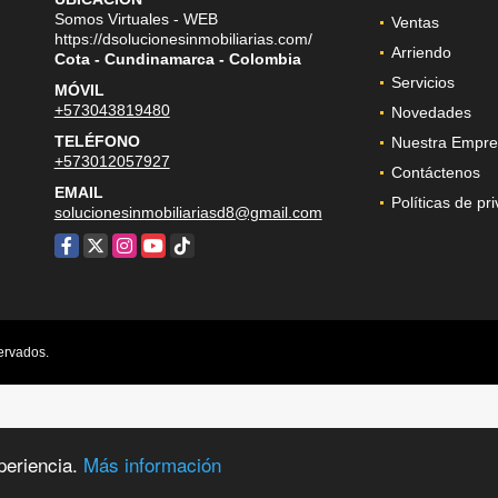
Somos Virtuales - WEB
Ventas
https://dsolucionesinmobiliarias.com/
Arriendo
Cota - Cundinamarca - Colombia
Servicios
MÓVIL
+573043819480
Novedades
TELÉFONO
Nuestra Empre
+573012057927
Contáctenos
EMAIL
Políticas de pr
solucionesinmobiliariasd8@gmail.com
Facebook
X
Instagram
YouTube
TikTok
ervados.
periencia.
Más información