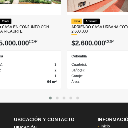
Venta
Casa
Arriendo
 CASA EN CONJUNTO CON
ARRIENDO CASA URBANA COTA
NA RICAURTE
2.600.000
5.000.000
COP
$2.600.000
COP
ia
Colombia
s):
3
Cuarto(s):
:
2
Baño(s):
1
Garaje:
2
64 m
Área:
UBICACIÓN Y CONTACTO
INFORMACI
Inicio
UBICACIÓN