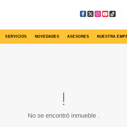
Facebook
X
Instagram
YouTube
TikTok
SERVICIOS
NOVEDADES
ASESORES
NUESTRA EMP
No se encontró inmueble .