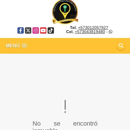
Tel.
+573012057927
Facebook
X
Instagram
YouTube
TikTok
Cel.
+573043819480
-
MENÚ
No se encontró