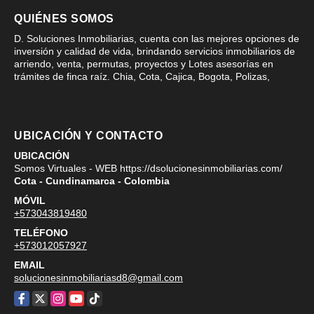
QUIÉNES SOMOS
D. Soluciones Inmobiliarias, cuenta con las mejores opciones de
inversión y calidad de vida, brindando servicios inmobiliarios de
arriendo, venta, permutas, proyectos y Lotes asesorías en
trámites de finca raíz. Chia, Cota, Cajica, Bogota, Polizas,
UBICACIÓN Y CONTACTO
UBICACIÓN
Somos Virtuales - WEB https://dsolucionesinmobiliarias.com/
Cota - Cundinamarca - Colombia
MÓVIL
+573043819480
TELÉFONO
+573012057927
EMAIL
solucionesinmobiliariasd8@gmail.com
Facebook
X
Instagram
YouTube
TikTok