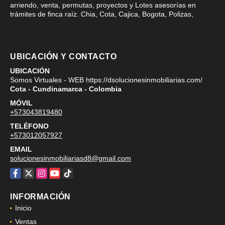
arriendo, venta, permutas, proyectos y Lotes asesorías en
trámites de finca raíz. Chia, Cota, Cajica, Bogota, Polizas,
UBICACIÓN Y CONTACTO
UBICACIÓN
Somos Virtuales - WEB https://dsolucionesinmobiliarias.com/
Cota - Cundinamarca - Colombia
MÓVIL
+573043819480
TELÉFONO
+573012057927
EMAIL
solucionesinmobiliariasd8@gmail.com
Facebook
X
Instagram
YouTube
TikTok
INFORMACIÓN
Inicio
Ventas