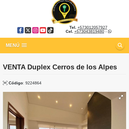
Tel.
+573012057927
Facebook
X
Instagram
YouTube
TikTok
Cel.
+573043819480
-
MENÚ
VENTA Duplex Cerros de los Alpes
Código
: 9224864