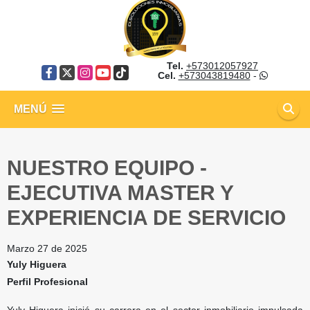
Tel.
+573012057927
Facebook
X
Instagram
YouTube
TikTok
Cel.
+573043819480
-
MENÚ
NUESTRO EQUIPO -
EJECUTIVA MASTER Y
EXPERIENCIA DE SERVICIO
Marzo 27 de 2025
Yuly Higuera
Perfil Profesional