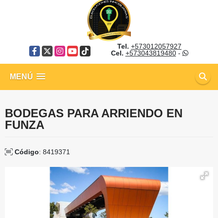
Tel.
+573012057927
Facebook
X
Instagram
YouTube
TikTok
Cel.
+573043819480
-
MENÚ
BODEGAS PARA ARRIENDO EN
FUNZA
Código
: 8419371