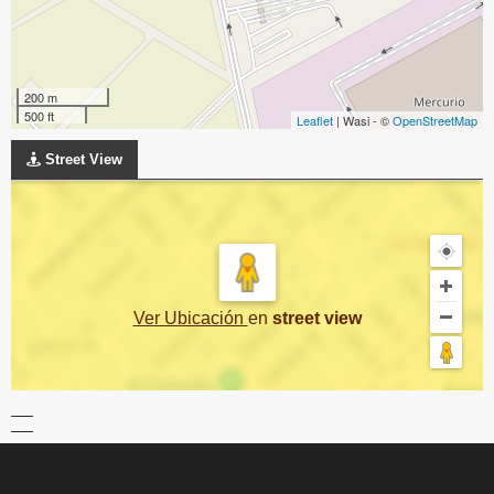
200 m
500 ft
Leaflet
| Wasi - ©
OpenStreetMap
Street View
Ver Ubicación
en
street view