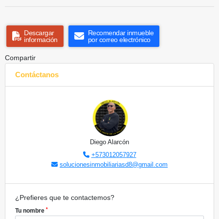
Descargar
Recomendar inmueble
información
por correo electrónico
Compartir
Contáctanos
Diego Alarcón
+573012057927
solucionesinmobiliariasd8@gmail.com
¿Prefieres que te contactemos?
*
Tu nombre