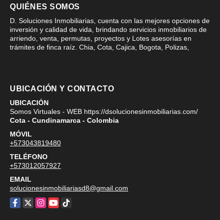
QUIÉNES SOMOS
D. Soluciones Inmobiliarias, cuenta con las mejores opciones de
inversión y calidad de vida, brindando servicios inmobiliarios de
arriendo, venta, permutas, proyectos y Lotes asesorías en
trámites de finca raíz. Chia, Cota, Cajica, Bogota, Polizas,
UBICACIÓN Y CONTACTO
UBICACIÓN
Somos Virtuales - WEB https://dsolucionesinmobiliarias.com/
Cota - Cundinamarca - Colombia
MÓVIL
+573043819480
TELÉFONO
+573012057927
EMAIL
solucionesinmobiliariasd8@gmail.com
Facebook
X
Instagram
YouTube
TikTok