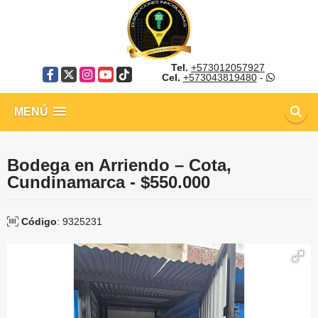
Tel.
+573012057927
Facebook
X
Instagram
YouTube
TikTok
Cel.
+573043819480
-
MENÚ
Bodega en Arriendo – Cota,
Cundinamarca - $550.000
Código
: 9325231