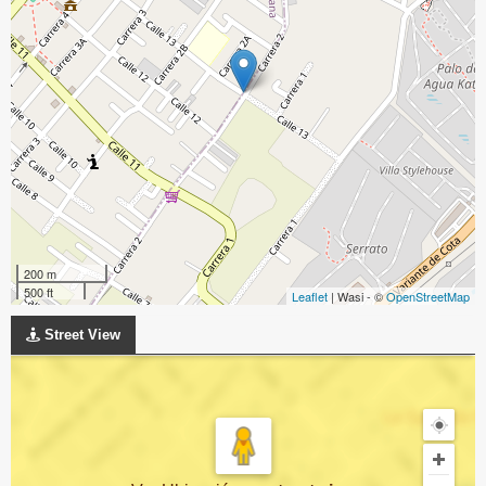
200 m
500 ft
Leaflet
| Wasi - ©
OpenStreetMap
Street View