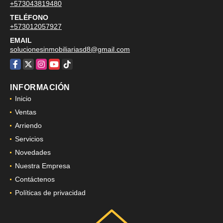
+573043819480
TELÉFONO
+573012057927
EMAIL
solucionesinmobiliariasd8@gmail.com
Facebook
X
Instagram
YouTube
TikTok
INFORMACIÓN
Inicio
Ventas
Arriendo
Servicios
Novedades
Nuestra Empresa
Contáctenos
Políticas de privacidad