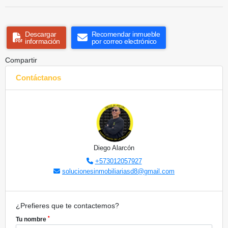
Descargar
Recomendar inmueble
información
por correo electrónico
Compartir
Contáctanos
Diego Alarcón
+573012057927
solucionesinmobiliariasd8@gmail.com
¿Prefieres que te contactemos?
*
Tu nombre