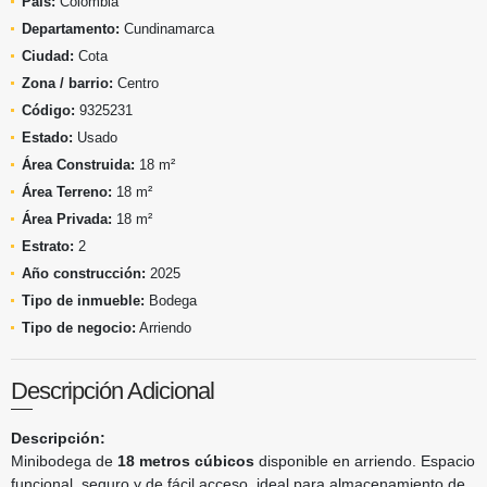
País:
Colombia
Departamento:
Cundinamarca
Ciudad:
Cota
Zona / barrio:
Centro
Código:
9325231
Estado:
Usado
Área Construida:
18 m²
Área Terreno:
18 m²
Área Privada:
18 m²
Estrato:
2
Año construcción:
2025
Tipo de inmueble:
Bodega
Tipo de negocio:
Arriendo
Descripción Adicional
Descripción:
Minibodega de
18 metros cúbicos
disponible en arriendo. Espacio
funcional, seguro y de fácil acceso, ideal para almacenamiento de