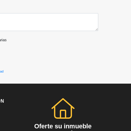
arias
dad
ÓN
Oferte su inmueble