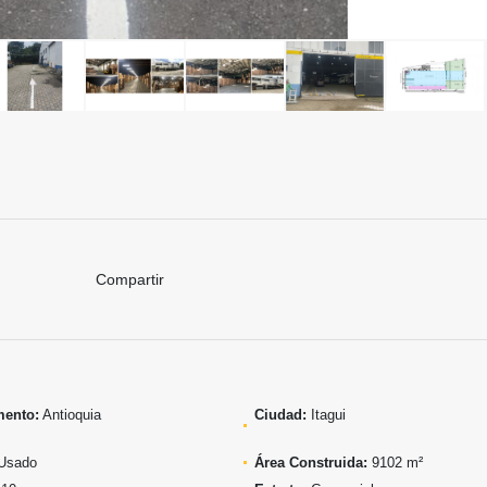
Compartir
mento:
Antioquia
Ciudad:
Itagui
Usado
Área Construida:
9102 m²