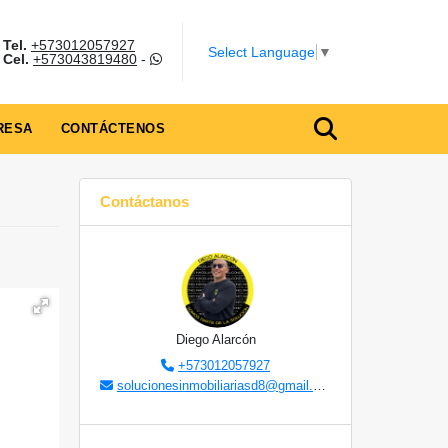
Tel.
+573012057927
Select Language
▼
Cel.
+573043819480
-
RESA
CONTÁCTENOS
Contáctanos
Diego Alarcón
+573012057927
solucionesinmobiliariasd8@gmail.com