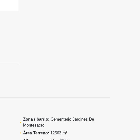
Zona / barrio:
Cementerio Jardines De
Montesacro
Área Terreno:
12563 m²