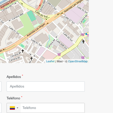
Leaflet
| Wasi - ©
OpenStreetMap
*
Apellidos
*
Teléfono
▼