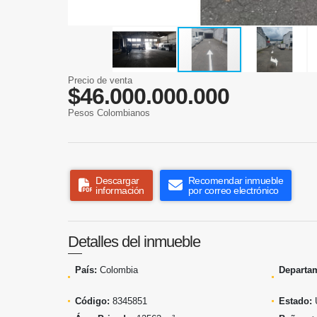
Precio de venta
$46.000.000.000
Pesos Colombianos
Descargar
Recomendar inmueble
información
por correo electrónico
Detalles del inmueble
País:
Colombia
Departa
Código:
8345851
Estado: