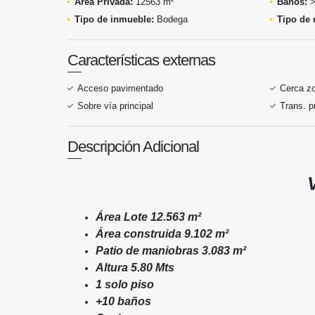
Área Privada:
12563 m²
Baños:
>
Tipo de inmueble:
Bodega
Tipo de 
Características externas
Acceso pavimentado
Cerca z
Sobre vía principal
Trans. p
Descripción Adicional
Área Lote 12.563 m²
Área construida 9.102 m²
Patio de maniobras 3.083 m²
Altura 5.80 Mts
1 solo piso
+10 baños