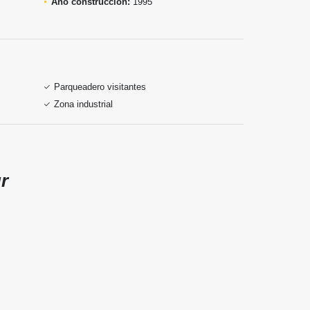
Año construcción:
1995
Parqueadero visitantes
Zona industrial
r