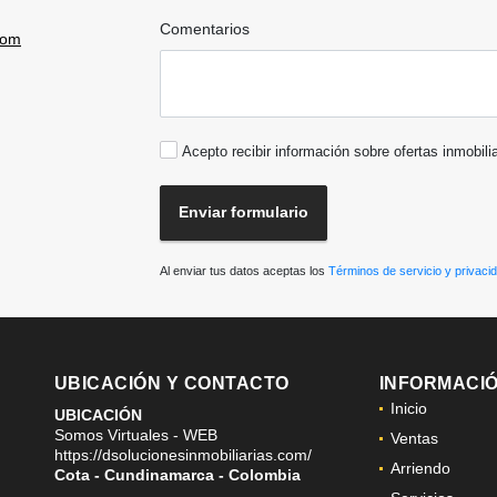
Comentarios
com
Acepto recibir información sobre ofertas inmobili
Enviar formulario
Al enviar tus datos aceptas los
Términos de servicio y privaci
UBICACIÓN Y CONTACTO
INFORMACI
Inicio
UBICACIÓN
Somos Virtuales - WEB
Ventas
https://dsolucionesinmobiliarias.com/
Arriendo
Cota - Cundinamarca - Colombia