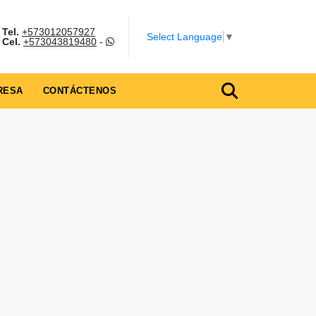
Tel.
+573012057927
Select Language
▼
Cel.
+573043819480
-
RESA
CONTÁCTENOS