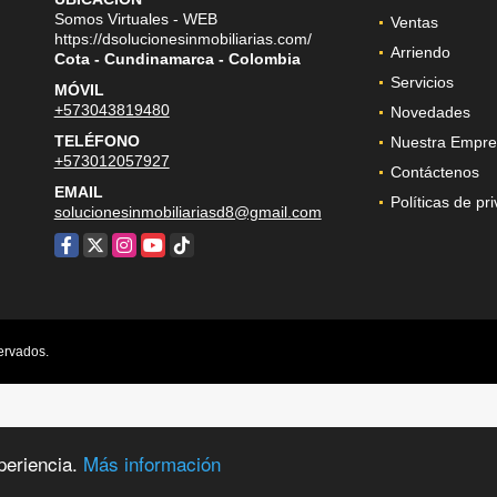
Somos Virtuales - WEB
Ventas
https://dsolucionesinmobiliarias.com/
Arriendo
Cota - Cundinamarca - Colombia
Servicios
MÓVIL
+573043819480
Novedades
TELÉFONO
Nuestra Empre
+573012057927
Contáctenos
EMAIL
Políticas de pr
solucionesinmobiliariasd8@gmail.com
Facebook
X
Instagram
YouTube
TikTok
ervados.
periencia.
Más información