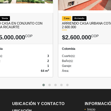
Venta
Casa
Arriendo
 CASA EN CONJUNTO CON
ARRIENDO CASA URBANA COTA
NA RICAURTE
2.600.000
5.000.000
COP
$2.600.000
COP
ia
Colombia
s):
3
Cuarto(s):
:
2
Baño(s):
1
Garaje:
2
64 m
Área:
UBICACIÓN Y CONTACTO
INFORMACI
Inicio
UBICACIÓN