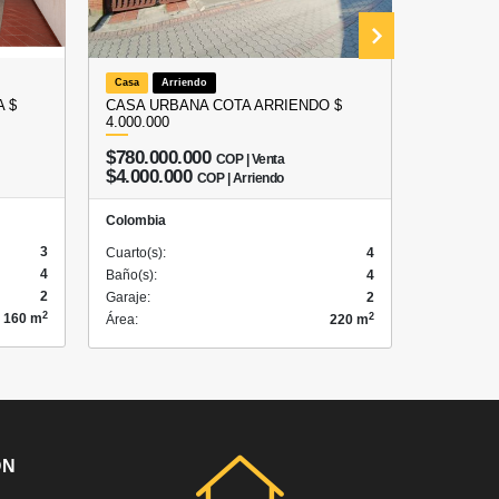
Casa
Arriendo
Local
A
 $
CASA URBANA COTA ARRIENDO $
ARRIEND
4.000.000
COTA – 
$780.000.000
COP | Venta
$3.50
$4.000.000
COP | Arriendo
Colombia
Colombia
3
Cuarto(s):
Cuarto(s):
4
4
Baño(s):
Baño(s):
4
2
Garaje:
Garaje:
2
2
2
160 m
Área:
Área:
220 m
ÓN