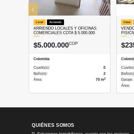
Local
Arriendo
Casa
ARRIENDO LOCALES Y OFICINAS
VENDO
COMERCIALES COTA $ 5.000.000
PISIC
$5.000.000
COP
$23
Colombia
Colomb
Cuarto(s):
0
Cuarto(
Baño(s):
2
Baño(s)
2
Área:
70 m
Garaje:
Área:
QUIÉNES SOMOS
D. Soluciones Inmobiliarias, cuenta con las mejores