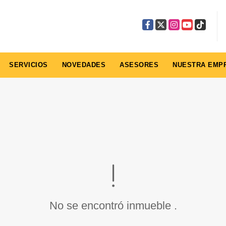
Facebook
X
Instagram
YouTube
TikTok
SERVICIOS
NOVEDADES
ASESORES
NUESTRA EMP
No se encontró inmueble .