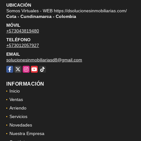
UBICACIÓN
Somos Virtuales - WEB https://dsolucionesinmobiliarias.com/
Cota - Cundinamarca - Colombia
MÓVIL
+573043819480
TELÉFONO
+573012057927
EMAIL
solucionesinmobiliariasd8@gmail.com
Facebook
X
Instagram
YouTube
TikTok
INFORMACIÓN
Inicio
Ventas
Arriendo
Servicios
Novedades
Nuestra Empresa