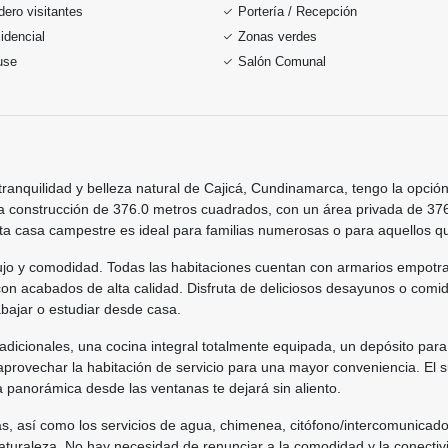
ero visitantes
Portería / Recepción
idencial
Zonas verdes
use
Salón Comunal
ranquilidad y belleza natural de Cajicá, Cundinamarca, tengo la opción
a construcción de 376.0 metros cuadrados, con un área privada de 376
ta casa campestre es ideal para familias numerosas o para aquellos qu
e lujo y comodidad. Todas las habitaciones cuentan con armarios empo
con acabados de alta calidad. Disfruta de deliciosos desayunos o comid
abajar o estudiar desde casa.
adicionales, una cocina integral totalmente equipada, un depósito pa
provechar la habitación de servicio para una mayor conveniencia. El 
ta panorámica desde las ventanas te dejará sin aliento.
, así como los servicios de agua, chimenea, citófono/intercomunicador,
turaleza. No hay necesidad de renunciar a la comodidad y la conectivi