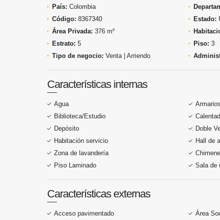
País:
Colombia
Departa
Código:
8367340
Estado:
Área Privada:
376 m²
Habitaci
Estrato:
5
Piso:
3
Tipo de negocio:
Venta | Arriendo
Administ
Características internas
Agua
Armario
Biblioteca/Estudio
Calentad
Depósito
Doble V
Habitación servicio
Hall de 
Zona de lavandería
Chimen
Piso Laminado
Sala de 
Características externas
Acceso pavimentado
Área Soc