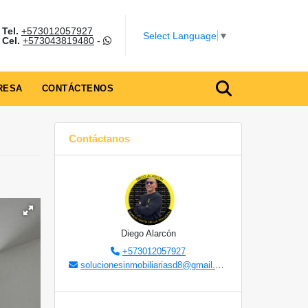
Tel.
+573012057927
Select Language
▼
Cel.
+573043819480
-
RESA
CONTÁCTENOS
Contáctanos
Diego Alarcón
+573012057927
solucionesinmobiliariasd8@gmail.com