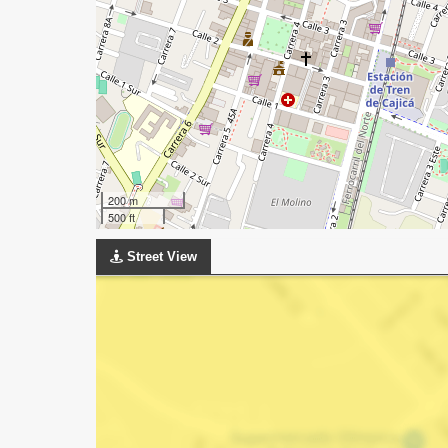
200 m
500 ft
Street View