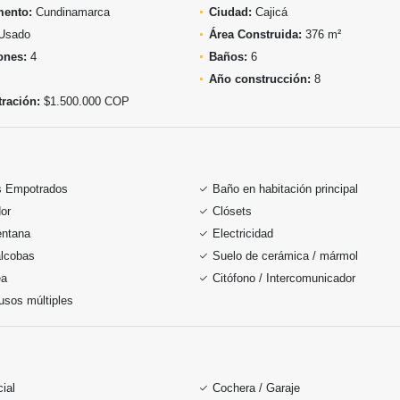
mento:
Cundinamarca
Ciudad:
Cajicá
Usado
Área Construida:
376 m²
ones:
4
Baños:
6
Año construcción:
8
ración:
$1.500.000 COP
s Empotrados
Baño en habitación principal
or
Clósets
entana
Electricidad
alcobas
Suelo de cerámica / mármol
ea
Citófono / Intercomunicador
usos múltiples
ial
Cochera / Garaje