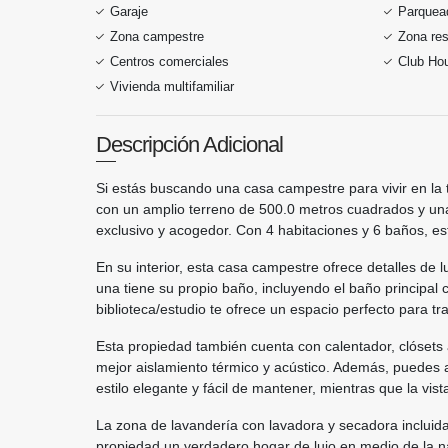
Garaje
Parquead
Zona campestre
Zona res
Centros comerciales
Club Ho
Vivienda multifamiliar
Descripción Adicional
Si estás buscando una casa campestre para vivir en la t
con un amplio terreno de 500.0 metros cuadrados y un
exclusivo y acogedor. Con 4 habitaciones y 6 baños, es
En su interior, esta casa campestre ofrece detalles d
una tiene su propio baño, incluyendo el baño principal 
biblioteca/estudio te ofrece un espacio perfecto para tr
Esta propiedad también cuenta con calentador, clósets 
mejor aislamiento térmico y acústico. Además, puedes a
estilo elegante y fácil de mantener, mientras que la vis
La zona de lavandería con lavadora y secadora incluidas
propiedad un verdadero hogar de lujo en medio de la na