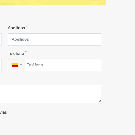
*
Apellidos
*
Teléfono
▼
arias