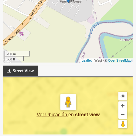
200 m
500 ft
Leaflet
| Wasi - ©
OpenStreetMap
Street View
Ver Ubicación
en
street view