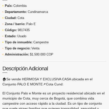
País:
Colombia
Departamento:
Cundinamarca
Ciudad:
Cota
Zona / barrio:
Palo E
Código:
9817435
Estado:
Usado
Tipo de inmueble:
Campestre
Tipo de negocio:
Venta
Administración:
$1.500.000 COP
Descripción Adicional
🏠Se vende HERMOSA Y EXCLUSIVA CASA ubicada en el
Conjunto PALO E MONTE📌Cota Cund:
El Conjunto Palo e Monte es un proyecto residencial ubicado en el
municipio de Cota, muy cerca de Bogotá, que combina vida
campestre con acceso rápido a la ciudad. Es un tipo de conjunto
que suele atraer familias que quieren tranquilidad, seguridad y