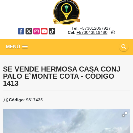
Tel.
+573012057927
Facebook
X
Instagram
YouTube
TikTok
Cel.
+573043819480
-
MENÚ
SE VENDE HERMOSA CASA CONJ
PALO E`MONTE COTA - CÒDIGO
1413
Código
: 9817435