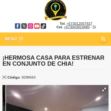
Tel.
+573012057927
Facebook
X
Instagram
YouTube
TikTok
Cel.
+573043819480
-
MENÚ
¡HERMOSA CASA PARA ESTRENAR
EN CONJUNTO DE CHIA!
Código
: 8296563