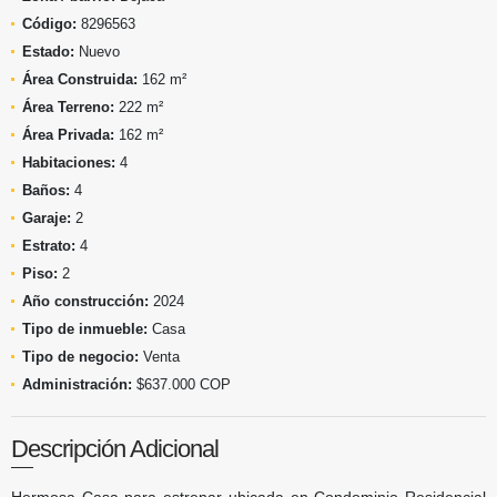
Código:
8296563
Estado:
Nuevo
Área Construida:
162 m²
Área Terreno:
222 m²
Área Privada:
162 m²
Habitaciones:
4
Baños:
4
Garaje:
2
Estrato:
4
Piso:
2
Año construcción:
2024
Tipo de inmueble:
Casa
Tipo de negocio:
Venta
Administración:
$637.000 COP
Descripción Adicional
Hermosa Casa para estrenar ubicada en Condominio Residencial