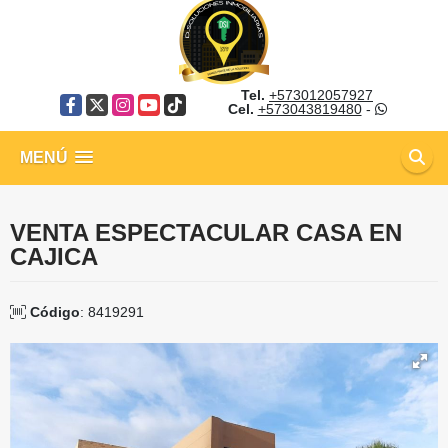
Tel.
+573012057927
Facebook
X
Instagram
YouTube
TikTok
Cel.
+573043819480
-
MENÚ
VENTA ESPECTACULAR CASA EN
CAJICA
Código
: 8419291