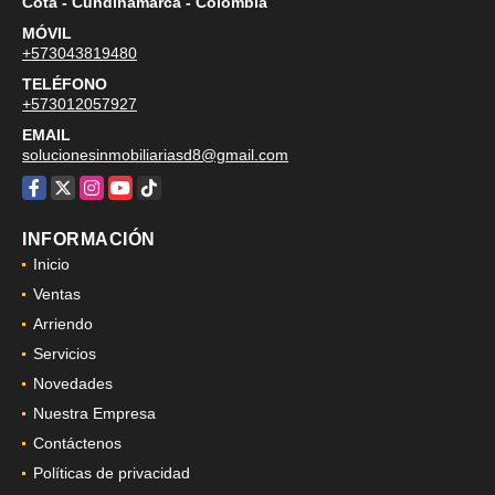
Cota - Cundinamarca - Colombia
MÓVIL
+573043819480
TELÉFONO
+573012057927
EMAIL
solucionesinmobiliariasd8@gmail.com
Facebook
X
Instagram
YouTube
TikTok
INFORMACIÓN
Inicio
Ventas
Arriendo
Servicios
Novedades
Nuestra Empresa
Contáctenos
Políticas de privacidad