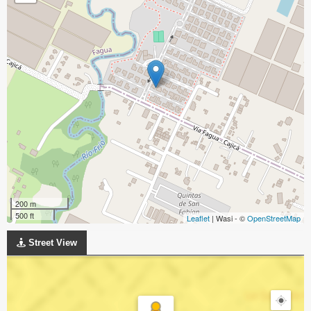
200 m
500 ft
Leaflet
| Wasi - ©
OpenStreetMap
Street View