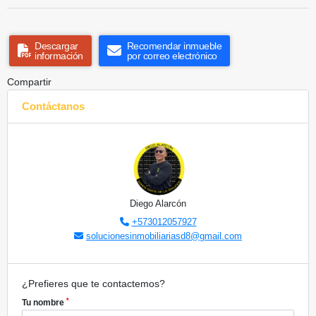
Descargar
Recomendar inmueble
información
por correo electrónico
Compartir
Contáctanos
Diego Alarcón
+573012057927
solucionesinmobiliariasd8@gmail.com
¿Prefieres que te contactemos?
*
Tu nombre