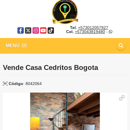
Tel.
+573012057927
Facebook
X
Instagram
YouTube
TikTok
Cel.
+573043819480
-
MENÚ
Vende Casa Cedritos Bogota
Código
: 8042064