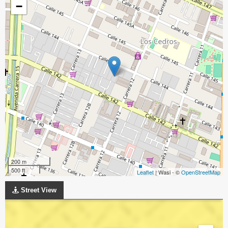
−
200 m
500 ft
Leaflet
| Wasi - ©
OpenStreetMap
Street View