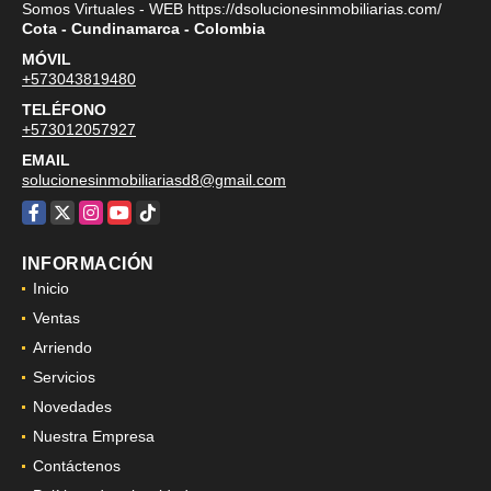
Somos Virtuales - WEB https://dsolucionesinmobiliarias.com/
Cota - Cundinamarca - Colombia
MÓVIL
+573043819480
TELÉFONO
+573012057927
EMAIL
solucionesinmobiliariasd8@gmail.com
Facebook
X
Instagram
YouTube
TikTok
INFORMACIÓN
Inicio
Ventas
Arriendo
Servicios
Novedades
Nuestra Empresa
Contáctenos