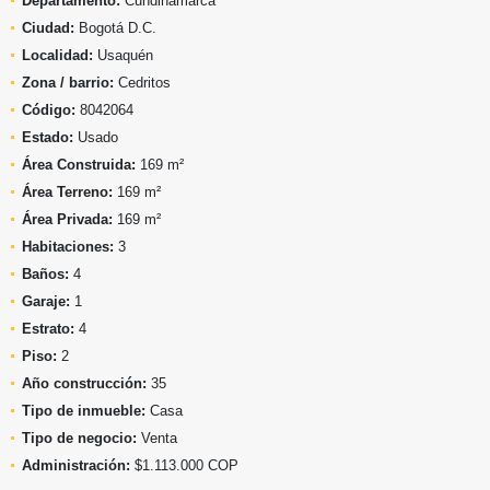
Departamento:
Cundinamarca
Ciudad:
Bogotá D.C.
Localidad:
Usaquén
Zona / barrio:
Cedritos
Código:
8042064
Estado:
Usado
Área Construida:
169 m²
Área Terreno:
169 m²
Área Privada:
169 m²
Habitaciones:
3
Baños:
4
Garaje:
1
Estrato:
4
Piso:
2
Año construcción:
35
Tipo de inmueble:
Casa
Tipo de negocio:
Venta
Administración:
$1.113.000 COP