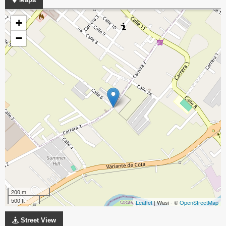
+
−
200 m
500 ft
Leaflet
| Wasi - ©
OpenStreetMap
Street View