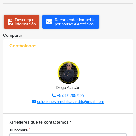
Descargar
Recomendar inmueble
información
por correo electrónico
Compartir
Contáctanos
Diego Alarcón
+573012057927
solucionesinmobiliariasd8@gmail.com
¿Prefieres que te contactemos?
*
Tu nombre