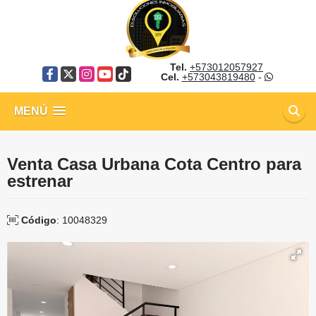
Tel.
+573012057927
Facebook
X
Instagram
YouTube
TikTok
Cel.
+573043819480
-
MENÚ
Venta Casa Urbana Cota Centro para
estrenar
Código
: 10048329