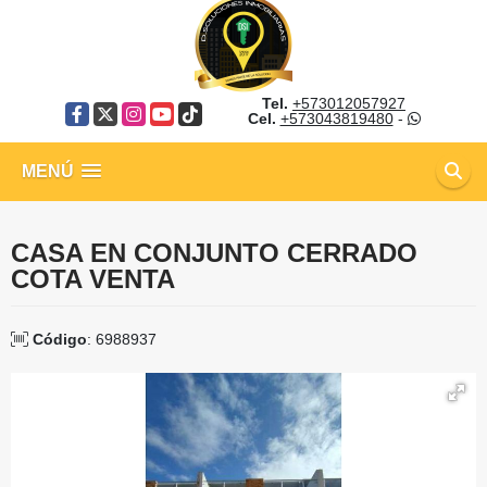
Tel.
+573012057927
Facebook
X
Instagram
YouTube
TikTok
Cel.
+573043819480
-
MENÚ
CASA EN CONJUNTO CERRADO
COTA VENTA
Código
: 6988937