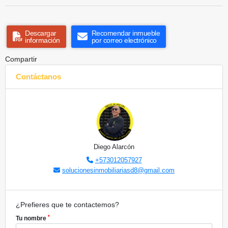
Descargar
Recomendar inmueble
información
por correo electrónico
Compartir
Contáctanos
Diego Alarcón
+573012057927
solucionesinmobiliariasd8@gmail.com
¿Prefieres que te contactemos?
*
Tu nombre