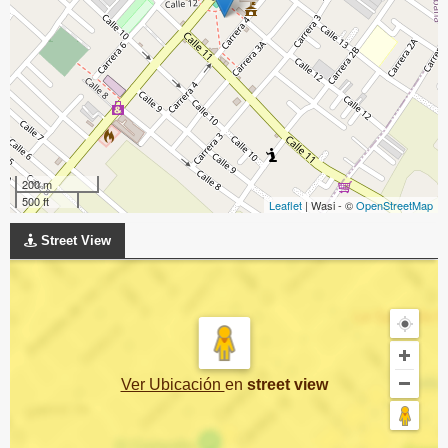
200 m
500 ft
Leaflet
| Wasi - ©
OpenStreetMap
Street View
Ver Ubicación
en
street view