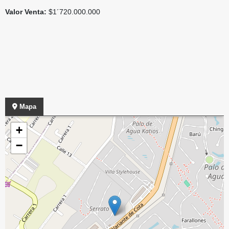
Valor Venta:
$1´720.000.000
Mapa
+
−