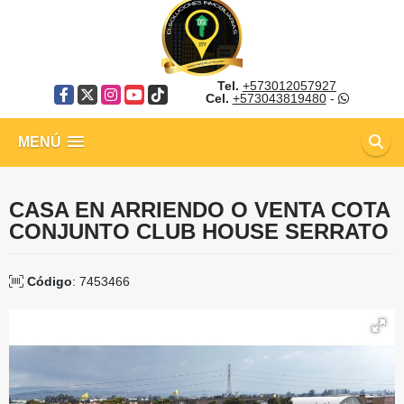
Tel.
+573012057927
Facebook
X
Instagram
YouTube
TikTok
Cel.
+573043819480
-
MENÚ
CASA EN ARRIENDO O VENTA COTA
CONJUNTO CLUB HOUSE SERRATO
Código
: 7453466