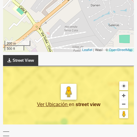
200 m
500 ft
Leaflet
| Wasi - ©
OpenStreetMap
Street View
Ver Ubicación
en
street view