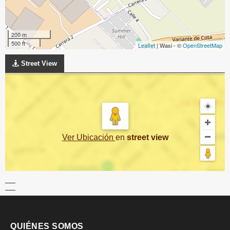
200 m
500 ft
Leaflet
| Wasi - ©
OpenStreetMap
Street View
Ver Ubicación
en
street view
QUIÉNES SOMOS