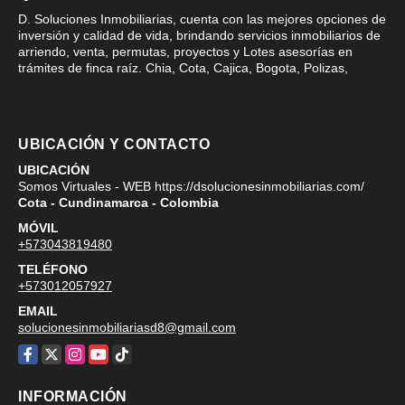
D. Soluciones Inmobiliarias, cuenta con las mejores opciones de
inversión y calidad de vida, brindando servicios inmobiliarios de
arriendo, venta, permutas, proyectos y Lotes asesorías en
trámites de finca raíz. Chia, Cota, Cajica, Bogota, Polizas,
UBICACIÓN Y CONTACTO
UBICACIÓN
Somos Virtuales - WEB https://dsolucionesinmobiliarias.com/
Cota - Cundinamarca - Colombia
MÓVIL
+573043819480
TELÉFONO
+573012057927
EMAIL
solucionesinmobiliariasd8@gmail.com
Facebook
X
Instagram
YouTube
TikTok
INFORMACIÓN