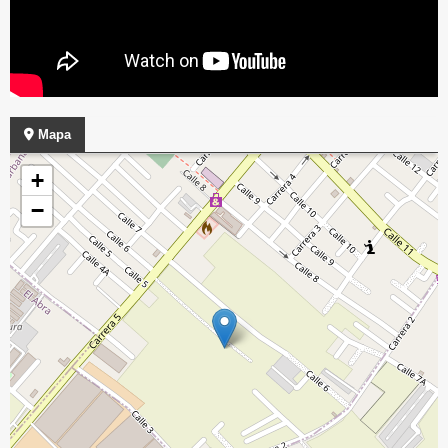
Mapa
+
−