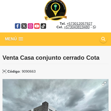
Tel.
+573012057927
Facebook
X
Instagram
YouTube
TikTok
Cel.
+573043819480
-
MENÚ
Venta Casa conjunto cerrado Cota
Código
: 9090663